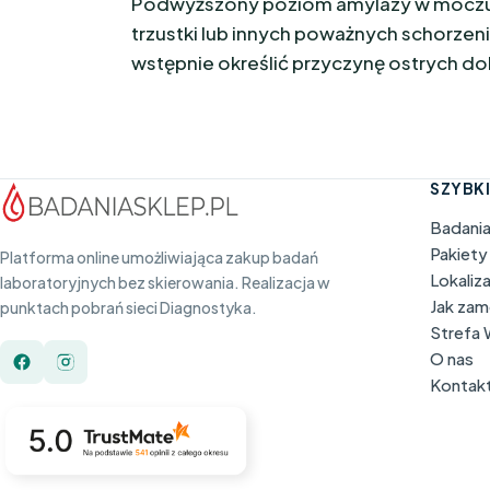
Podwyższony poziom amylazy w moczu 
trzustki lub innych poważnych schorzen
wstępnie określić przyczynę ostrych do
SZYBKI
Badani
Pakiety
Platforma online umożliwiająca zakup badań
Lokaliz
laboratoryjnych bez skierowania. Realizacja w
Jak za
punktach pobrań sieci Diagnostyka.
Strefa
O nas
Kontak