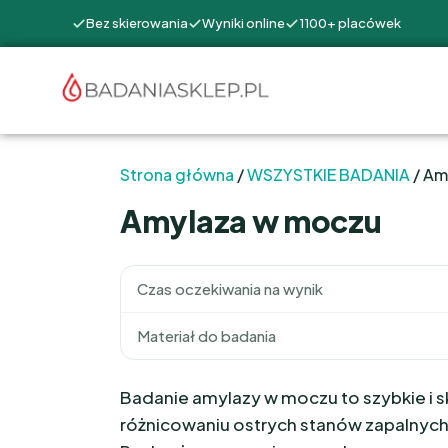
Bez skierowania
Wyniki online
1100+ placówek
Strona główna
/
WSZYSTKIE BADANIA
/ Am
Amylaza w moczu
Czas oczekiwania na wynik
Materiał do badania
Badanie amylazy w moczu to szybkie i s
różnicowaniu ostrych stanów zapalnych 