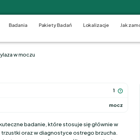
Badania
Pakiety Badań
Lokalizacje
Jak zam
ylaza w moczu
1
?
mocz
kuteczne badanie, które stosuje się głównie w
trzustki oraz w diagnostyce ostrego brzucha.