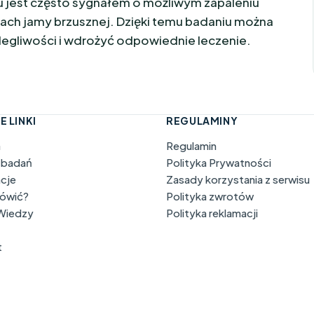
jest często sygnałem o możliwym zapaleniu
iach jamy brzusznej. Dzięki temu badaniu można
legliwości i wdrożyć odpowiednie leczenie.
E LINKI
REGULAMINY
a
Regulamin
 badań
Polityka Prywatności
acje
Zasady korzystania z serwisu
mówić?
Polityka zwrotów
 Wiedzy
Polityka reklamacji
t