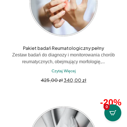
Pakiet badań Reumatologiczny pełny
Zestaw badań do diagnozy i monitorowania chorób
reumatycznych, obejmujący morfologię,...
Czytaj Więcej
425,00
zł
340,00
zł
-20%
0