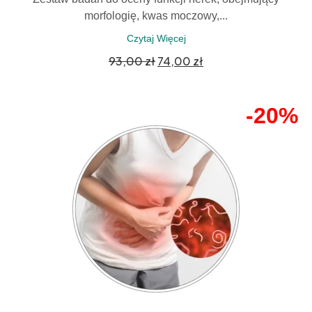
morfologię, kwas moczowy,...
Czytaj Więcej
93,00
zł
74,00
zł
-20%