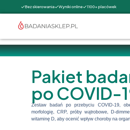
Bez skierowania
Wyniki online
1100+ placówek
Pakiet bada
po COVID-1
Zestaw badań po przebyciu COVID-19, obe
morfologię, CRP, próby wątrobowe, D-dimmer
witaminę D, aby ocenić wpływ choroby na orga