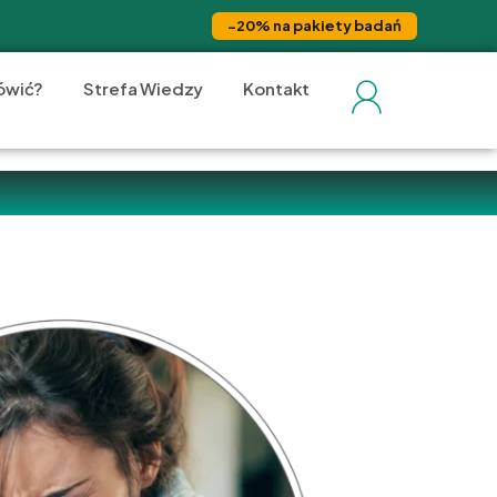
−20% na pakiety badań
ówić?
Strefa Wiedzy
Kontakt