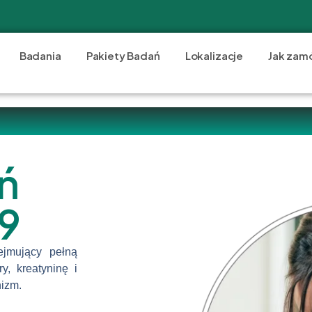
Badania
Pakiety Badań
Lokalizacje
Jak zam
ń
9
jmujący pełną
y, kreatyninę i
nizm.