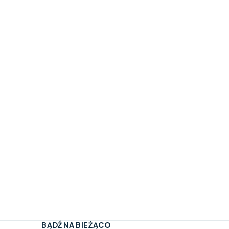
BĄDŹ NA BIEŻĄCO