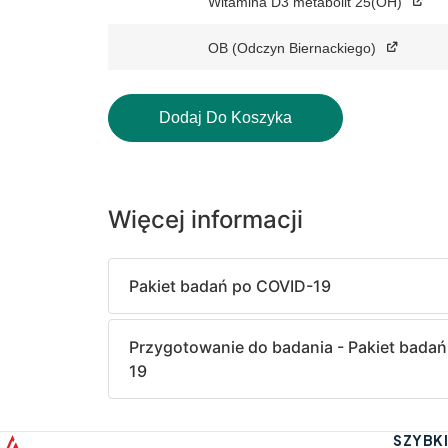
Witamina D3 metabolit 25(OH)
OB (Odczyn Biernackiego)
Dodaj Do Koszyka
Więcej informacji
Pakiet badań po COVID-19
Przygotowanie do badania - Pakiet bada
19
SZYBKI