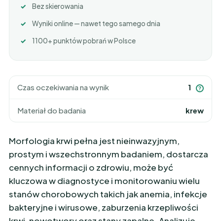
Bez skierowania
Wyniki online — nawet tego samego dnia
1100+ punktów pobrań w Polsce
Czas oczekiwania na wynik
1
?
Materiał do badania
krew
Morfologia krwi pełna jest nieinwazyjnym,
prostym i wszechstronnym badaniem, dostarcza
cennych informacji o zdrowiu, może być
kluczowa w diagnostyce i monitorowaniu wielu
stanów chorobowych takich jak anemia, infekcje
bakteryjne i wirusowe, zaburzenia krzepliwości
krwi, nowotwory oraz stany zapalne. Analizuje