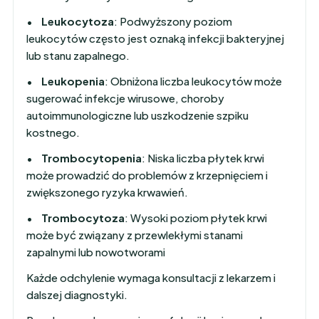
•
Leukocytoza
: Podwyższony poziom
leukocytów często jest oznaką infekcji bakteryjnej
lub stanu zapalnego.
•
Leukopenia
: Obniżona liczba leukocytów może
sugerować infekcje wirusowe, choroby
autoimmunologiczne lub uszkodzenie szpiku
kostnego.
•
Trombocytopenia
: Niska liczba płytek krwi
może prowadzić do problemów z krzepnięciem i
zwiększonego ryzyka krwawień.
•
Trombocytoza
: Wysoki poziom płytek krwi
może być związany z przewlekłymi stanami
zapalnymi lub nowotworami
Każde odchylenie wymaga konsultacji z lekarzem i
dalszej diagnostyki.