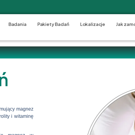
Badania
Pakiety Badań
Lokalizacje
Jak zam
ń
jmujący magnez
olity i witaminę