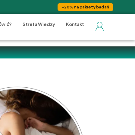
−20% na pakiety badań
ówić?
Strefa Wiedzy
Kontakt