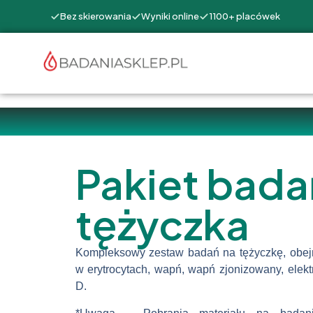
Bez skierowania
Wyniki online
1100+ placówek
Pakiet bada
tężyczka
Kompleksowy zestaw badań na tężyczkę, obe
w erytrocytach, wapń, wapń zjonizowany, elektr
D.