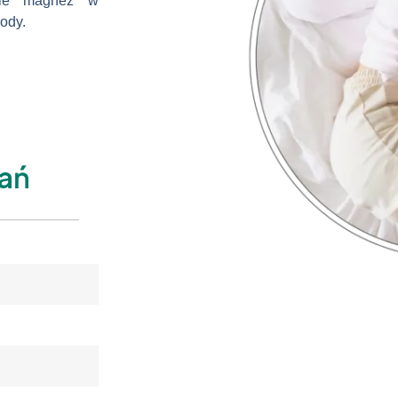
nie magnez w
ody.
dań