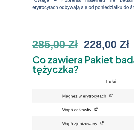
*Uwaga – Pobrania materiału na bada
erytrocytach odbywają się od poniedziałku do śr
285,00
Zł
228,00
Zł
Co zawiera Pakiet ba
tężyczka?
Ilość
Magnez w erytrocytach
Wapń całkowity
Wapń zjonizowany