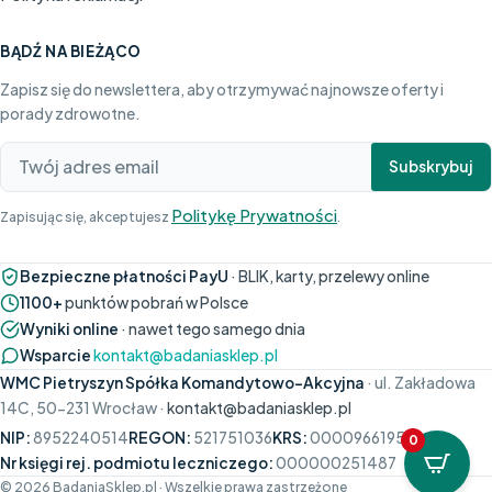
BĄDŹ NA BIEŻĄCO
Zapisz się do newslettera, aby otrzymywać najnowsze oferty i
porady zdrowotne.
Subskrybuj
Politykę Prywatności
Zapisując się, akceptujesz
.
Bezpieczne płatności PayU
· BLIK, karty, przelewy online
1100+
punktów pobrań w Polsce
Wyniki online
· nawet tego samego dnia
Wsparcie
kontakt@badaniasklep.pl
WMC Pietryszyn Spółka Komandytowo-Akcyjna
· ul. Zakładowa
14C, 50-231 Wrocław ·
kontakt@badaniasklep.pl
NIP:
8952240514
REGON:
521751036
KRS:
0000966195
0
Nr księgi rej. podmiotu leczniczego:
000000251487
© 2026 BadaniaSklep.pl · Wszelkie prawa zastrzeżone