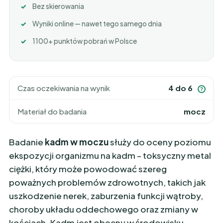
Bez skierowania
Wyniki online — nawet tego samego dnia
1100+ punktów pobrań w Polsce
Czas oczekiwania na wynik
4 do 6
?
Materiał do badania
mocz
Badanie
kadm w moczu
służy do oceny poziomu
ekspozycji organizmu na kadm – toksyczny metal
ciężki, który może powodować szereg
poważnych problemów zdrowotnych, takich jak
uszkodzenie nerek, zaburzenia funkcji wątroby,
choroby układu oddechowego oraz zmiany w
kościach. Kadm jest obecny w środowisku