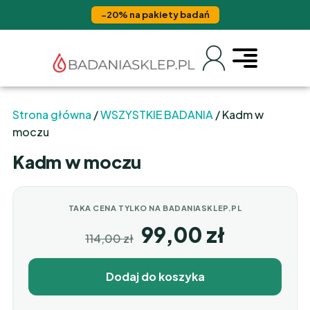
−20% na pakiety badań
Strona główna
/
WSZYSTKIE BADANIA
/ Kadm w
moczu
Kadm w moczu
TAKA CENA TYLKO NA BADANIASKLEP.PL
99,00
zł
114,00
zł
Dodaj do koszyka