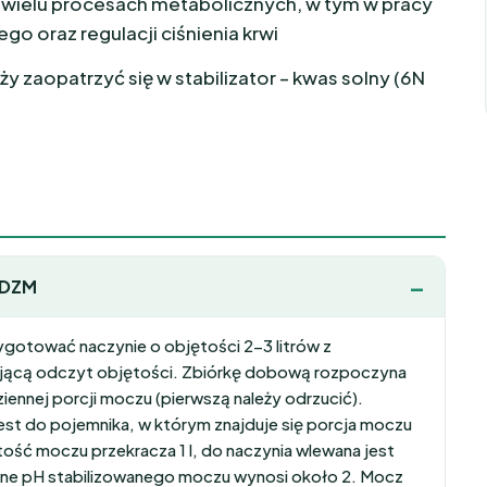
w wielu procesach metabolicznych, w tym w pracy
o oraz regulacji ciśnienia krwi
 zaopatrzyć się w stabilizator – kwas solny (6N
 DZM
gotować naczynie o objętości 2-3 litrów z
ającą odczyt objętości. Zbiórkę dobową rozpoczyna
ziennej porcji moczu (pierwszą należy odrzucić).
 jest do pojemnika, w którym znajduje się porcja moczu
ość moczu przekracza 1 l, do naczynia wlewana jest
iwane pH stabilizowanego moczu wynosi około 2. Mocz