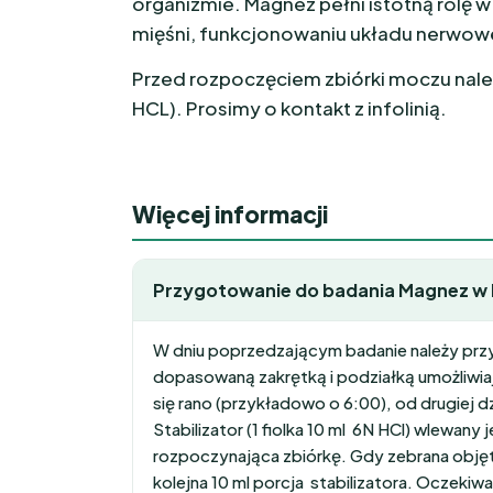
organizmie. Magnez pełni istotną rolę 
mięśni, funkcjonowaniu układu nerwoweg
Przed rozpoczęciem zbiórki moczu należy
HCL). Prosimy o kontakt z infolinią.
Więcej informacji
Przygotowanie do badania Magnez w
W dniu poprzedzającym badanie należy przy
dopasowaną zakrętką i podziałką umożliwi
się rano (przykładowo o 6:00), od drugiej d
Stabilizator (1 fiolka 10 ml 6N HCl) wlewany
rozpoczynająca zbiórkę. Gdy zebrana objęt
kolejna 10 ml porcja stabilizatora. Oczek