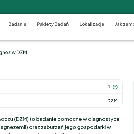
Badania
Pakiety Badań
Lokalizacje
Jak zam
gnez w DZM
1
?
DZM
oczu (DZM) to badanie pomocne w diagnostyce
gnezemii) oraz zaburzeń jego gospodarki w