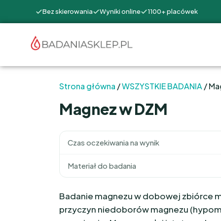
Bez skierowania
Wyniki online
1100+ placówek
Strona główna
/
WSZYSTKIE BADANIA
/ Ma
Magnez w DZM
Czas oczekiwania na wynik
Materiał do badania
Badanie magnezu w dobowej zbiórce m
przyczyn niedoborów magnezu (hypoma