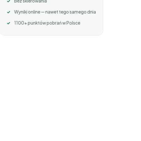
Bez skierowania
Wyniki online — nawet tego samego dnia
1100+ punktów pobrań w Polsce