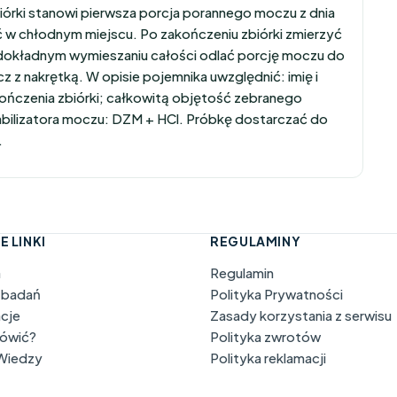
biórki stanowi pierwsza porcja porannego moczu z dnia
 chłodnym miejscu. Po zakończeniu zbiórki zmierzyć
dokładnym wymieszaniu całości odlać porcję moczu do
z nakrętką. W opisie pojemnika uwzględnić: imię i
ończenia zbiórki; całkowitą objętość zebranego
abilizatora moczu: DZM + HCl. Próbkę dostarczać do
.
E LINKI
REGULAMINY
a
Regulamin
 badań
Polityka Prywatności
acje
Zasady korzystania z serwisu
mówić?
Polityka zwrotów
 Wiedzy
Polityka reklamacji