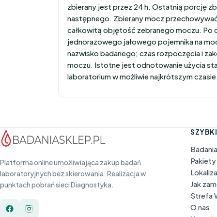
zbierany jest przez 24 h. Ostatnią porcję z
następnego. Zbierany mocz przechowywać w
całkowitą objętość zebranego moczu. Po 
jednorazowego jałowego pojemnika na mocz 
nazwisko badanego; czas rozpoczęcia i zak
moczu. Istotne jest odnotowanie użycia st
laboratorium w możliwie najkrótszym czasie
SZYBKI
Badani
Pakiety
Platforma online umożliwiająca zakup badań
Lokaliz
laboratoryjnych bez skierowania. Realizacja w
Jak za
punktach pobrań sieci Diagnostyka.
Strefa
O nas