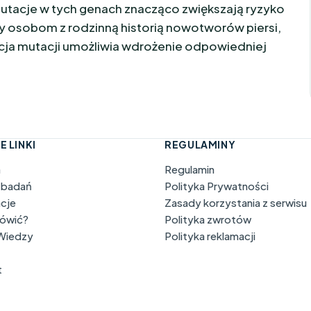
 Mutacje w tych genach znacząco zwiększają ryzyko
y osobom z rodzinną historią nowotworów piersi,
kacja mutacji umożliwia wdrożenie odpowiedniej
E LINKI
REGULAMINY
a
Regulamin
 badań
Polityka Prywatności
acje
Zasady korzystania z serwisu
mówić?
Polityka zwrotów
 Wiedzy
Polityka reklamacji
t