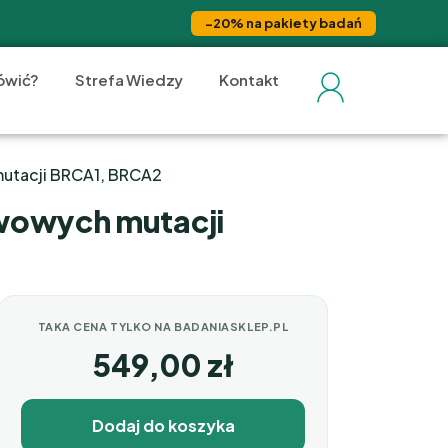
−20% na pakiety badań
ówić?
Strefa Wiedzy
Kontakt
 mutacji BRCA1, BRCA2
tawowych mutacji
TAKA CENA TYLKO NA BADANIASKLEP.PL
549,00
zł
Dodaj do koszyka