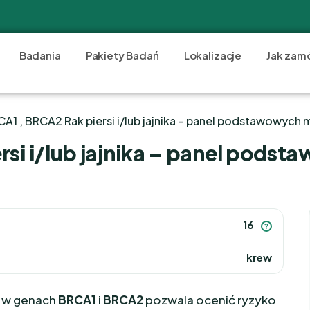
Badania
Pakiety Badań
Lokalizacje
Jak zam
CA1 , BRCA2 Rak piersi i/lub jajnika – panel podstawowych
rsi i/lub jajnika – panel pods
16
?
krew
 w genach
BRCA1
i
BRCA2
pozwala ocenić ryzyko