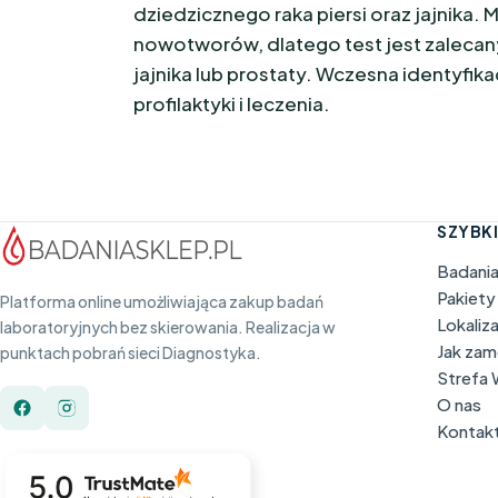
dziedzicznego raka piersi oraz jajnika.
nowotworów, dlatego test jest zalecan
jajnika lub prostaty. Wczesna identyfi
profilaktyki i leczenia.
SZYBKI
Badani
Pakiety
Platforma online umożliwiająca zakup badań
Lokaliz
laboratoryjnych bez skierowania. Realizacja w
Jak za
punktach pobrań sieci Diagnostyka.
Strefa
O nas
Kontak