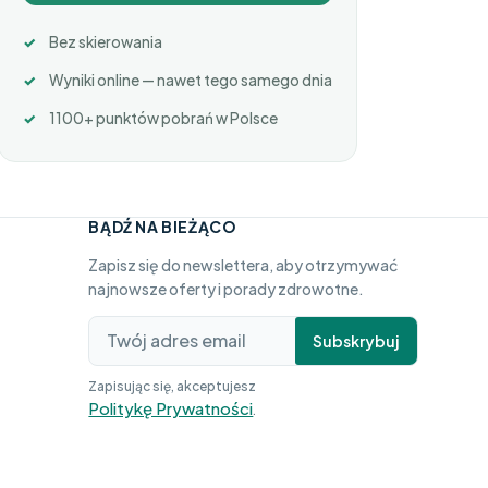
Bez skierowania
Wyniki online — nawet tego samego dnia
1100+ punktów pobrań w Polsce
BĄDŹ NA BIEŻĄCO
Zapisz się do newslettera, aby otrzymywać
najnowsze oferty i porady zdrowotne.
Subskrybuj
Zapisując się, akceptujesz
Politykę Prywatności
.