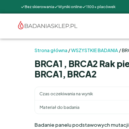
Bez skierowania
Wyniki online
1100+ placówek
Strona główna
/
WSZYSTKIE BADANIA
/ BR
BRCA1 , BRCA2 Rak pie
BRCA1, BRCA2
Czas oczekiwania na wynik
Materiał do badania
Badanie panelu podstawowych mutacji