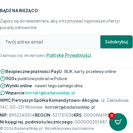
BĄDŹ NA BIEŻĄCO
Zapisz się do newslettera, aby otrzymywać najnowsze oferty i
porady zdrowotne.
Subskrybuj
Politykę Prywatności
Zapisując się, akceptujesz
.
Bezpieczne płatności PayU
· BLIK, karty, przelewy online
1100+
punktów pobrań w Polsce
Wyniki online
· nawet tego samego dnia
Wsparcie
kontakt@badaniasklep.pl
WMC Pietryszyn Spółka Komandytowo-Akcyjna
· ul. Zakładowa
14C, 50-231 Wrocław ·
kontakt@badaniasklep.pl
NIP:
8952240514
REGON:
521751036
KRS:
0000966195
0
Nr księgi rej. podmiotu leczniczego:
000000251487
© 2026 BadaniaSklep.pl · Wszelkie prawa zastrzeżone