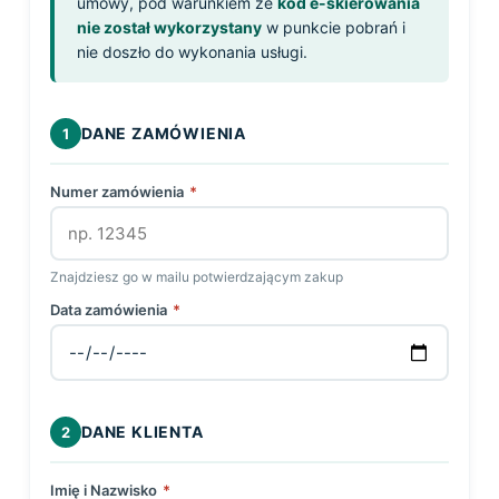
umowy, pod warunkiem że
kod e-skierowania
nie został wykorzystany
w punkcie pobrań i
nie doszło do wykonania usługi.
DANE ZAMÓWIENIA
1
Numer zamówienia
*
Znajdziesz go w mailu potwierdzającym zakup
Data zamówienia
*
DANE KLIENTA
2
Imię i Nazwisko
*