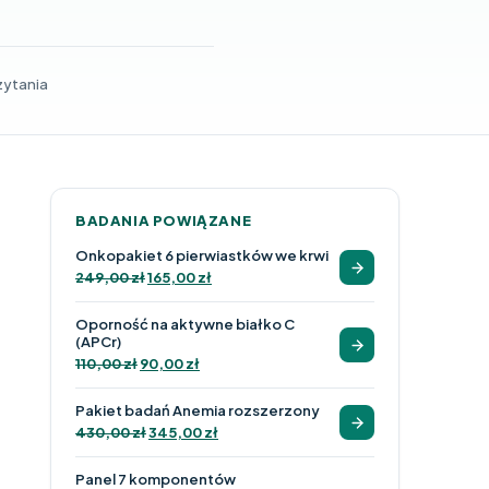
zytania
BADANIA POWIĄZANE
Onkopakiet 6 pierwiastków we krwi
249,00
zł
165,00
zł
Oporność na aktywne białko C
(APCr)
110,00
zł
90,00
zł
Pakiet badań Anemia rozszerzony
430,00
zł
345,00
zł
Panel 7 komponentów