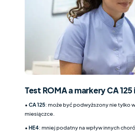
Test ROMA a markery CA 125 i
•
CA 125
: może być podwyższony nie tylko w
miesiączce.
•
HE4
: mniej podatny na wpływ innych choró