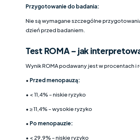
Przygotowanie do badania:
Nie są wymagane szczególne przygotowania. 
dzień przed badaniem.
Test ROMA – jak interpretow
Wynik ROMA podawany jest w procentach i r
•
Przed menopauzą:
• < 11,4% – niskie ryzyko
• ≥ 11,4% – wysokie ryzyko
•
Po menopauzie:
• < 29,9% – niskie ryzyko