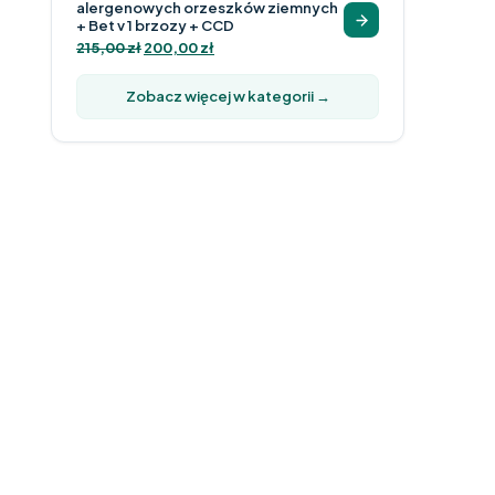
alergenowych orzeszków ziemnych
+ Bet v 1 brzozy + CCD
215,00
zł
200,00
zł
Zobacz więcej w kategorii →