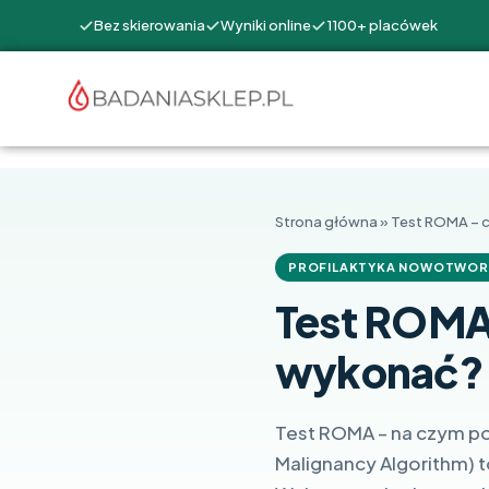
Bez skierowania
Wyniki online
1100+ placówek
Strona główna
»
Test ROMA – c
PROFILAKTYKA NOWOTWO
Test ROMA 
wykonać?
Test ROMA – na czym po
Malignancy Algorithm) t