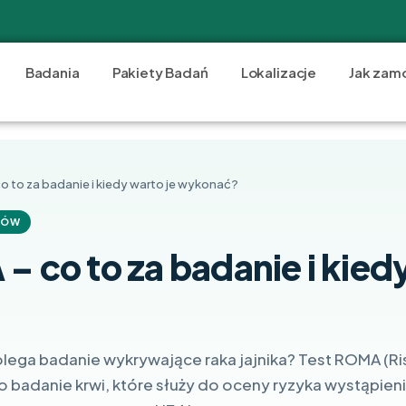
Badania
Pakiety Badań
Lokalizacje
Jak zam
o to za badanie i kiedy warto je wykonać?
RÓW
– co to za badanie i kiedy
lega badanie wykrywające raka jajnika? Test ROMA (Ri
o badanie krwi, które służy do oceny ryzyka wystąpienia