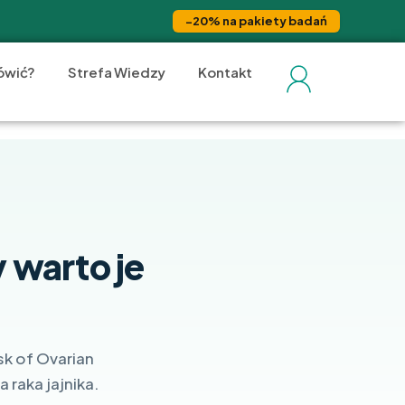
−20% na pakiety badań
ówić?
Strefa Wiedzy
Kontakt
 warto je
sk of Ovarian
 raka jajnika.