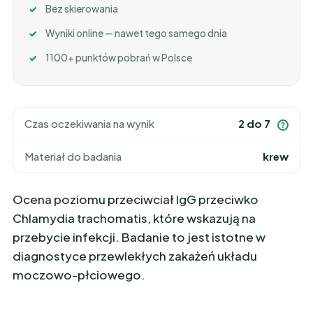
Bez skierowania
Wyniki online — nawet tego samego dnia
1100+ punktów pobrań w Polsce
Czas oczekiwania na wynik
2 do 7
?
Materiał do badania
krew
Ocena poziomu przeciwciał IgG przeciwko
Chlamydia trachomatis, które wskazują na
przebycie infekcji. Badanie to jest istotne w
diagnostyce przewlekłych zakażeń układu
moczowo-płciowego.