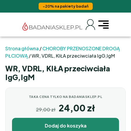
−20% na pakiety badań
Strona główna
/
CHOROBY PRZENOSZONE DROGĄ
PŁCIOWĄ
/ WR, VDRL, KIŁA przeciwciała IgG,IgM
WR, VDRL, KIŁA przeciwciała
IgG,IgM
TAKA CENA TYLKO NA BADANIASKLEP.PL
24,00
zł
29,00
zł
Dodaj do koszyka