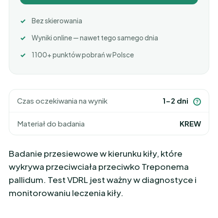
Bez skierowania
Wyniki online — nawet tego samego dnia
1100+ punktów pobrań w Polsce
Czas oczekiwania na wynik
1-2 dni
?
Materiał do badania
KREW
Badanie przesiewowe w kierunku kiły, które
wykrywa przeciwciała przeciwko Treponema
pallidum. Test VDRL jest ważny w diagnostyce i
monitorowaniu leczenia kiły.