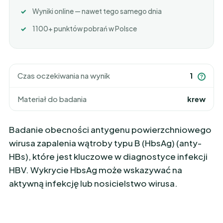
Wyniki online — nawet tego samego dnia
1100+ punktów pobrań w Polsce
Czas oczekiwania na wynik
1
?
Materiał do badania
krew
Badanie obecności antygenu powierzchniowego
wirusa zapalenia wątroby typu B (HbsAg) (anty-
HBs), które jest kluczowe w diagnostyce infekcji
HBV. Wykrycie HbsAg może wskazywać na
aktywną infekcję lub nosicielstwo wirusa.