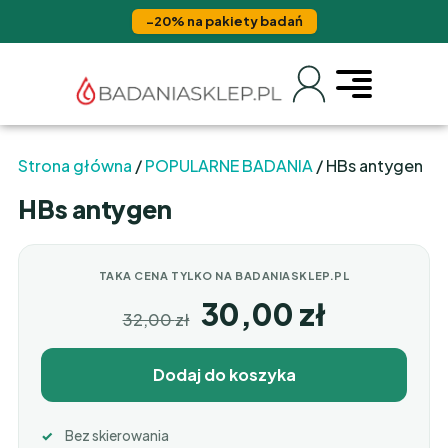
−20% na pakiety badań
Strona główna
/
POPULARNE BADANIA
/ HBs antygen
HBs antygen
TAKA CENA TYLKO NA BADANIASKLEP.PL
30,00
zł
32,00
zł
Dodaj do koszyka
Bez skierowania