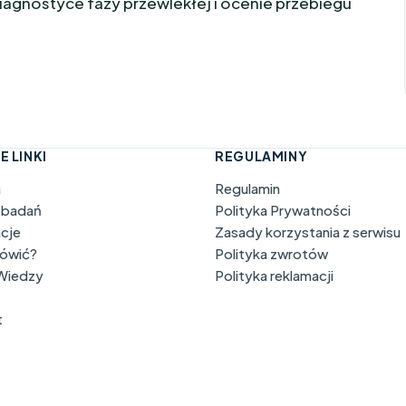
diagnostyce fazy przewlekłej i ocenie przebiegu
E LINKI
REGULAMINY
a
Regulamin
 badań
Polityka Prywatności
acje
Zasady korzystania z serwisu
mówić?
Polityka zwrotów
 Wiedzy
Polityka reklamacji
t