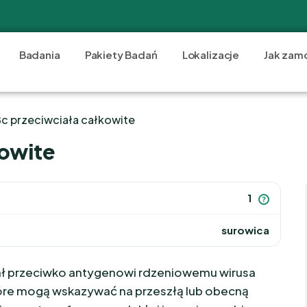
Badania
Pakiety Badań
Lokalizacje
Jak zam
c przeciwciała całkowite
kowite
1
?
surowica
ł przeciwko antygenowi rdzeniowemu wirusa
które mogą wskazywać na przeszłą lub obecną