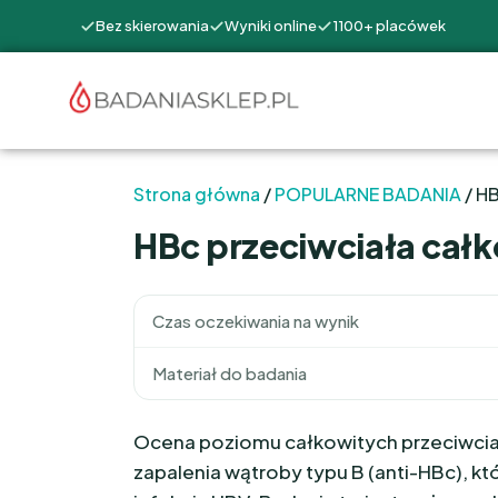
Bez skierowania
Wyniki online
1100+ placówek
Strona główna
/
POPULARNE BADANIA
/ HB
HBc przeciwciała cał
Czas oczekiwania na wynik
Materiał do badania
Ocena poziomu całkowitych przeciwcia
zapalenia wątroby typu B (anti-HBc), 