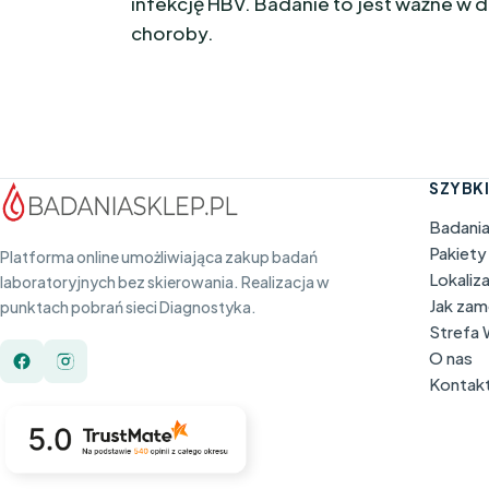
infekcję HBV. Badanie to jest ważne w 
choroby.
SZYBKI
Badani
Pakiety
Platforma online umożliwiająca zakup badań
Lokaliz
laboratoryjnych bez skierowania. Realizacja w
Jak za
punktach pobrań sieci Diagnostyka.
Strefa
O nas
Kontak