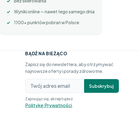
Bez skierowania
Wyniki online — nawet tego samego dnia
1100+ punktów pobrań w Polsce
BĄDŹ NA BIEŻĄCO
Zapisz się do newslettera, aby otrzymywać
najnowsze oferty i porady zdrowotne.
Subskrybuj
Zapisując się, akceptujesz
Politykę Prywatności
.