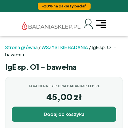
−20% na pakiety badań
Strona główna
/
WSZYSTKIE BADANIA
/ IgE sp. O1 –
bawełna
IgE sp. O1 – bawełna
TAKA CENA TYLKO NA BADANIASKLEP.PL
45,00
zł
Dodaj do koszyka