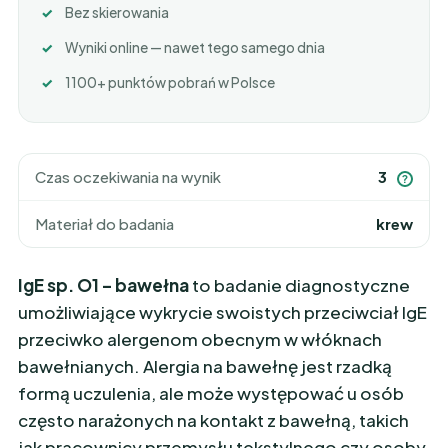
Bez skierowania
Wyniki online — nawet tego samego dnia
1100+ punktów pobrań w Polsce
Czas oczekiwania na wynik
3
?
Materiał do badania
krew
IgE sp. O1 – bawełna
to badanie diagnostyczne
umożliwiające wykrycie swoistych przeciwciał IgE
przeciwko alergenom obecnym w włóknach
bawełnianych. Alergia na bawełnę jest rzadką
formą uczulenia, ale może występować u osób
często narażonych na kontakt z bawełną, takich
jak pracownicy przemysłu tekstylnego czy osoby