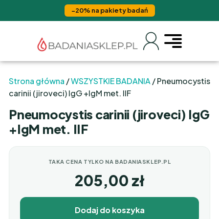
−20% na pakiety badań
Strona główna
/
WSZYSTKIE BADANIA
/ Pneumocystis
carinii (jiroveci) IgG +IgM met. IIF
Pneumocystis carinii (jiroveci) IgG
+IgM met. IIF
TAKA CENA TYLKO NA BADANIASKLEP.PL
205,00
zł
Dodaj do koszyka