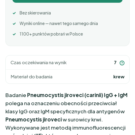
Bez skierowania
Wyniki online — nawet tego samego dnia
1100+ punktów pobrań w Polsce
Czas oczekiwania na wynik
7
?
Materiał do badania
krew
Badanie
Pneumocystis jiroveci (carinii) IgG + IgM
polega na oznaczeniu obecności przeciwciał
klasy IgG oraz IgM specyficznych dla antygenów
Pneumocystis jiroveci
w surowicy krwi.
Wykonywane jest metodą immunofluorescencji