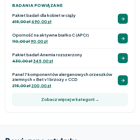
BADANIA POWIĄZANE
Pakiet badań dla kobiet w ciąży
615,00
zł
490,00
zł
Oporność na aktywne białko C (APCr)
110,00
zł
90,00
zł
Pakiet badań Anemia rozszerzony
430,00
zł
345,00
zł
Panel 7 komponentów alergenowych orzeszków
ziemnych + Bet v 1 brzozy + CCD
215,00
zł
200,00
zł
Zobacz więcej w kategorii →