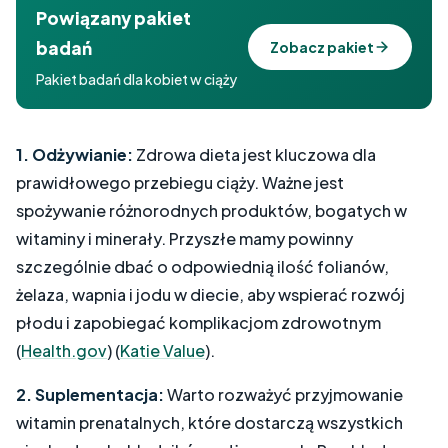
Powiązany pakiet
badań
Zobacz pakiet
Pakiet badań dla kobiet w ciąży
1. Odżywianie:
Zdrowa dieta jest kluczowa dla
prawidłowego przebiegu ciąży. Ważne jest
spożywanie różnorodnych produktów, bogatych w
witaminy i minerały. Przyszłe mamy powinny
szczególnie dbać o odpowiednią ilość folianów,
żelaza, wapnia i jodu w diecie, aby wspierać rozwój
płodu i zapobiegać komplikacjom zdrowotnym​
(
Health.gov
)​​ (
Katie Value
)​.
2. Suplementacja:
Warto rozważyć przyjmowanie
witamin prenatalnych, które dostarczą wszystkich