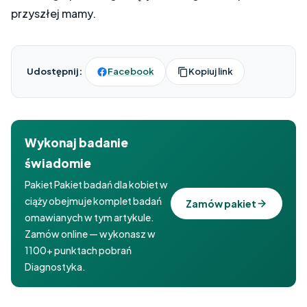
przyszłej mamy.
Udostępnij:
Facebook
Kopiuj link
Wykonaj badanie
świadomie
Pakiet Pakiet badań dla kobiet w
ciąży obejmuje komplet badań
Zamów pakiet
omawianych w tym artykule.
Zamów online — wykonasz w
1100+ punktach pobrań
Diagnostyka.