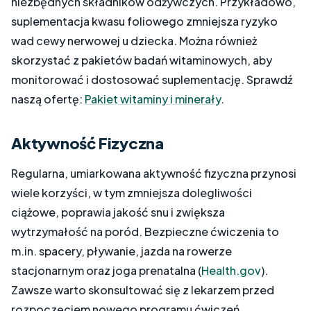
niezbędnych składników odżywczych. Przykładowo,
suplementacja kwasu foliowego zmniejsza ryzyko
wad cewy nerwowej u dziecka. Można również
skorzystać z pakietów badań witaminowych, aby
monitorować i dostosować suplementację. Sprawdź
naszą ofertę:
Pakiet witaminy i minerały
.
Aktywność Fizyczna
Regularna, umiarkowana aktywność fizyczna przynosi
wiele korzyści, w tym zmniejsza dolegliwości
ciążowe, poprawia jakość snu i zwiększa
wytrzymałość na poród. Bezpieczne ćwiczenia to
m.in. spacery, pływanie, jazda na rowerze
stacjonarnym oraz joga prenatalna​ (
Health.gov
)​.
Zawsze warto skonsultować się z lekarzem przed
rozpoczęciem nowego programu ćwiczeń.