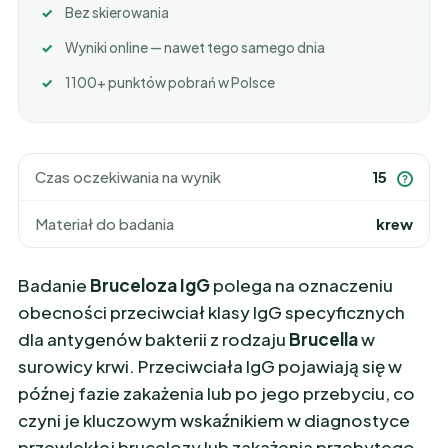
Bez skierowania
Wyniki online — nawet tego samego dnia
1100+ punktów pobrań w Polsce
Czas oczekiwania na wynik
15
?
Materiał do badania
krew
Badanie
Bruceloza IgG
polega na oznaczeniu
obecności przeciwciał klasy IgG specyficznych
dla antygenów bakterii z rodzaju
Brucella
w
surowicy krwi. Przeciwciała IgG pojawiają się w
późnej fazie zakażenia lub po jego przebyciu, co
czyni je kluczowym wskaźnikiem w diagnostyce
przewlekłej brucelozy lub zakażenia przebytego