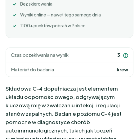
Bez skierowania
Wyniki online — nawet tego samego dnia
1100+ punktów pobrań w Polsce
Czas oczekiwania na wynik
3
?
Materiał do badania
krew
Składowa C-4 dopełniacza jest elementem
układu odpornościowego, odgrywającym
kluczową rolę w zwalczaniu infekcji i regulacji
stanów zapalnych. Badanie poziomu C-4 jest
pomocne w diagnostyce chorób
autoimmunologicznych, takich jak toczeń
rumieniowaty układowy czy reumatoidalne