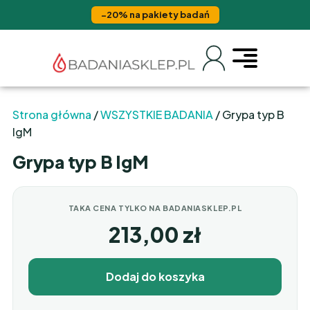
−20% na pakiety badań
Strona główna
/
WSZYSTKIE BADANIA
/ Grypa typ B
IgM
Grypa typ B IgM
TAKA CENA TYLKO NA BADANIASKLEP.PL
213,00
zł
Dodaj do koszyka