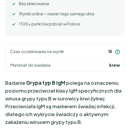
Bez skierowania
Wyniki online — nawet tego samego dnia
1100+ punktów pobrań w Polsce
Czas oczekiwania na wynik
15
?
Materiał do badania
krew
Badanie
Grypa typ B IgM
polega na oznaczeniu
poziomu przeciwciał klasy IgM specyficznych dla
wirusa grypy typu B w surowicy krwi żylnej.
Przeciwciała IgM są markerem świeżej infekcji,
dlatego ich wykrycie świadczy o aktywnym
zakażeniu wirusem grypy typu B.