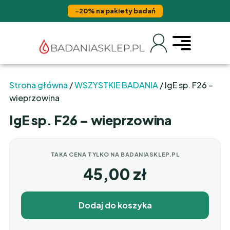
−20% na pakiety badań
Strona główna
/
WSZYSTKIE BADANIA
/ IgE sp. F26 –
wieprzowina
IgE sp. F26 – wieprzowina
TAKA CENA TYLKO NA BADANIASKLEP.PL
45,00
zł
Dodaj do koszyka