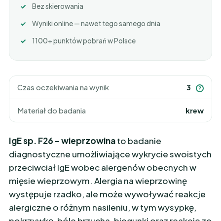
Bez skierowania
Wyniki online — nawet tego samego dnia
1100+ punktów pobrań w Polsce
Czas oczekiwania na wynik
3
?
Materiał do badania
krew
IgE sp. F26 – wieprzowina
to badanie
diagnostyczne umożliwiające wykrycie swoistych
przeciwciał IgE wobec alergenów obecnych w
mięsie wieprzowym. Alergia na wieprzowinę
występuje rzadko, ale może wywoływać reakcje
alergiczne o różnym nasileniu, w tym wysypkę,
pokrzywkę, bóle brzucha, biegunki oraz reakcje ze