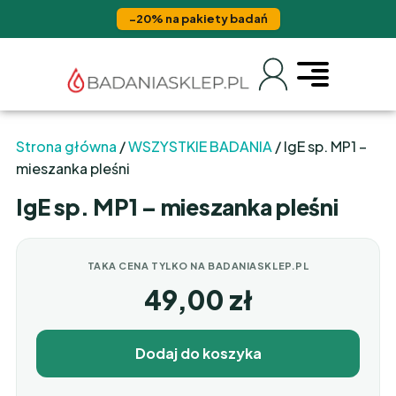
−20% na pakiety badań
Strona główna
/
WSZYSTKIE BADANIA
/ IgE sp. MP1 –
mieszanka pleśni
IgE sp. MP1 – mieszanka pleśni
TAKA CENA TYLKO NA BADANIASKLEP.PL
49,00
zł
Dodaj do koszyka