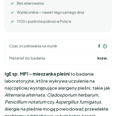
Bez skierowania
Wyniki online — nawet tego samego dnia
1100+ punktów pobrań w Polsce
Czas oczekiwania na wynik
3
?
Materiał do badania
krew
IgE sp. MP1 – mieszanka pleśni
to badanie
laboratoryjne, które wykrywa uczulenie na
najczęściej występujące alergeny pleśni, takie jak
Alternaria alternata
,
Cladosporium herbarum
,
Penicillium notatum
czy
Aspergillus fumigatus
.
Alergie na pleśnie mogą powodować przewlekłe
problemy oddechowe, w tym katar, kaszel,