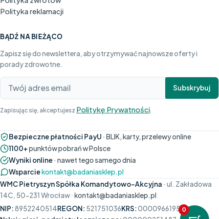
Polityka reklamacji
BĄDŹ NA BIEŻĄCO
Zapisz się do newslettera, aby otrzymywać najnowsze oferty i
porady zdrowotne.
Subskrybuj
Politykę Prywatności
Zapisując się, akceptujesz
.
Bezpieczne płatności PayU
· BLIK, karty, przelewy online
1100+
punktów pobrań w Polsce
Wyniki online
· nawet tego samego dnia
Wsparcie
kontakt@badaniasklep.pl
WMC Pietryszyn Spółka Komandytowo-Akcyjna
· ul. Zakładowa
14C, 50-231 Wrocław ·
kontakt@badaniasklep.pl
NIP:
8952240514
REGON:
521751036
KRS:
0000966195
0