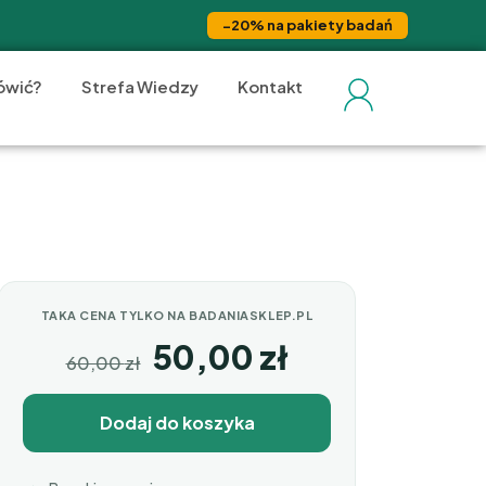
−20% na pakiety badań
ówić?
Strefa Wiedzy
Kontakt
TAKA CENA TYLKO NA BADANIASKLEP.PL
50,00
zł
60,00
zł
Dodaj do koszyka