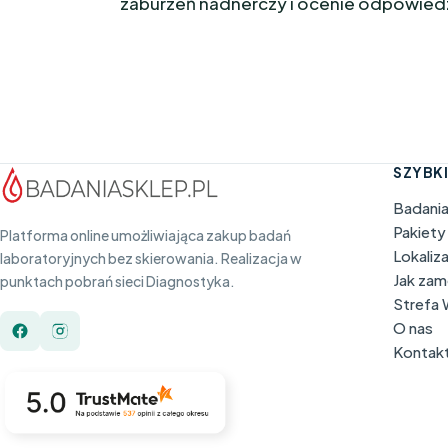
zaburzeń nadnerczy i ocenie odpowiedzi
SZYBKI
Badani
Pakiety
Platforma online umożliwiająca zakup badań
Lokaliz
laboratoryjnych bez skierowania. Realizacja w
Jak za
punktach pobrań sieci Diagnostyka.
Strefa
O nas
Kontak