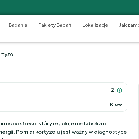
Badania
Pakiety Badań
Lokalizacje
Jak zam
rtyzol
2
?
Krew
rmonu stresu, który reguluje metabolizm,
rgii. Pomiar kortyzolu jest ważny w diagnostyce