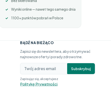
Bez skierowania
Wyniki online — nawet tego samego dnia
1100+ punktów pobrań w Polsce
BĄDŹ NA BIEŻĄCO
Zapisz się do newslettera, aby otrzymywać
najnowsze oferty i porady zdrowotne.
Subskrybuj
Zapisując się, akceptujesz
Politykę Prywatności
.