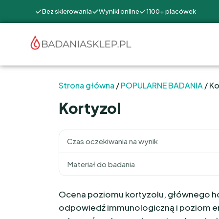
Bez skierowania
Wyniki online
1100+ placówek
Strona główna
/
POPULARNE BADANIA
/ Ko
Kortyzol
Czas oczekiwania na wynik
Materiał do badania
Ocena poziomu kortyzolu, głównego ho
odpowiedź immunologiczną i poziom ene