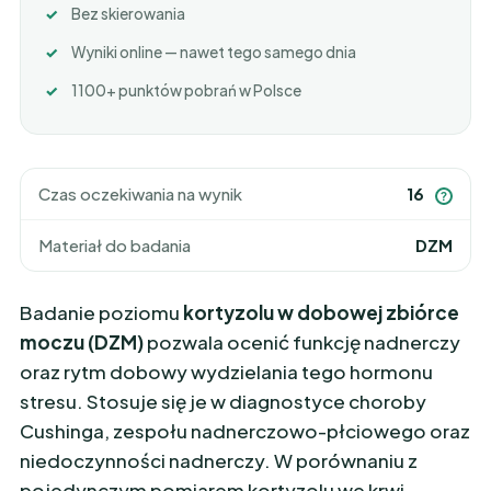
Bez skierowania
Wyniki online — nawet tego samego dnia
1100+ punktów pobrań w Polsce
Czas oczekiwania na wynik
16
?
Materiał do badania
DZM
Badanie poziomu
kortyzolu w dobowej zbiórce
moczu (DZM)
pozwala ocenić funkcję nadnerczy
oraz rytm dobowy wydzielania tego hormonu
stresu. Stosuje się je w diagnostyce choroby
Cushinga, zespołu nadnerczowo-płciowego oraz
niedoczynności nadnerczy. W porównaniu z
pojedynczym pomiarem kortyzolu we krwi,