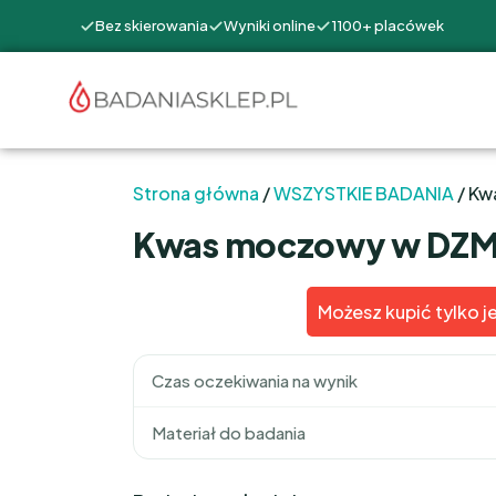
Bez skierowania
Wyniki online
1100+ placówek
Strona główna
/
WSZYSTKIE BADANIA
/ Kw
Kwas moczowy w DZ
Możesz kupić tylko j
Czas oczekiwania na wynik
Materiał do badania