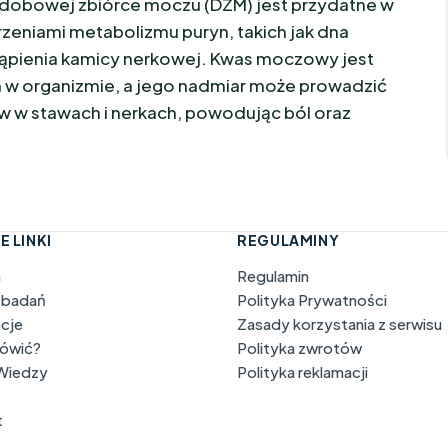
dobowej zbiórce moczu (DZM) jest przydatne w
zeniami metabolizmu puryn, takich jak dna
ąpienia kamicy nerkowej. Kwas moczowy jest
w organizmie, a jego nadmiar może prowadzić
 w stawach i nerkach, powodując ból oraz
E LINKI
REGULAMINY
a
Regulamin
 badań
Polityka Prywatności
acje
Zasady korzystania z serwisu
mówić?
Polityka zwrotów
 Wiedzy
Polityka reklamacji
t