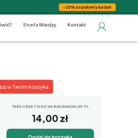
−20% na pakiety badań
ówić?
Strefa Wiedzy
Kontakt
 już w Twoim koszyku.
TAKA CENA TYLKO NA BADANIASKLEP.PL
14,00
zł
Dodaj do koszyka