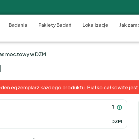
Badania
Pakiety Badań
Lokalizacje
Jak zam
as moczowy w DZM
M
eden egzemplarz każdego produktu. Białko całkowite jest
1
?
DZM