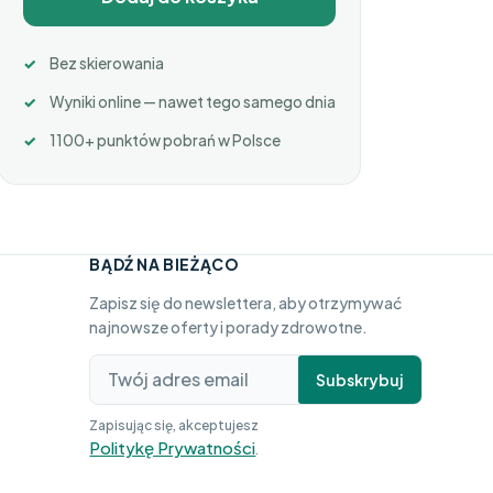
Bez skierowania
Wyniki online — nawet tego samego dnia
1100+ punktów pobrań w Polsce
BĄDŹ NA BIEŻĄCO
Zapisz się do newslettera, aby otrzymywać
najnowsze oferty i porady zdrowotne.
Subskrybuj
Zapisując się, akceptujesz
Politykę Prywatności
.