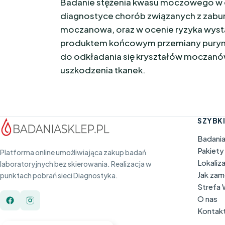
Badanie stężenia kwasu moczowego w 
diagnostyce chorób związanych z zabur
moczanowa, oraz w ocenie ryzyka wyst
produktem końcowym przemiany puryn 
do odkładania się kryształów moczanów
uszkodzenia tkanek.
SZYBKI
Badani
Pakiety
Platforma online umożliwiająca zakup badań
Lokaliz
laboratoryjnych bez skierowania. Realizacja w
Jak za
punktach pobrań sieci Diagnostyka.
Strefa
O nas
Kontak