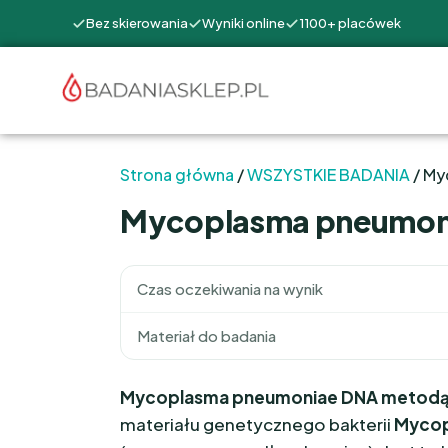
Bez skierowania
Wyniki online
1100+ placówek
Strona główna
/
WSZYSTKIE BADANIA
/ My
Mycoplasma pneumoni
Czas oczekiwania na wynik
Materiał do badania
Mycoplasma pneumoniae DNA metodą
materiału genetycznego bakterii
Mycop