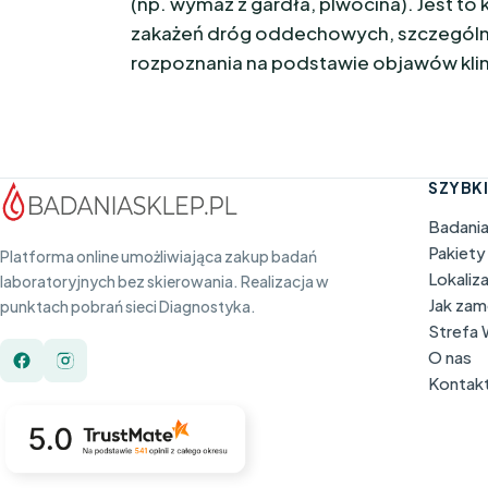
(np. wymaz z gardła, plwocina). Jest t
zakażeń dróg oddechowych, szczególn
rozpoznania na podstawie objawów kli
SZYBKI
Badani
Pakiety
Platforma online umożliwiająca zakup badań
Lokaliz
laboratoryjnych bez skierowania. Realizacja w
Jak za
punktach pobrań sieci Diagnostyka.
Strefa
O nas
Kontak