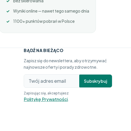
Bez skierowania
Wyniki online — nawet tego samego dnia
1100+ punktów pobrań w Polsce
BĄDŹ NA BIEŻĄCO
Zapisz się do newslettera, aby otrzymywać
najnowsze oferty i porady zdrowotne.
Subskrybuj
Zapisując się, akceptujesz
Politykę Prywatności
.