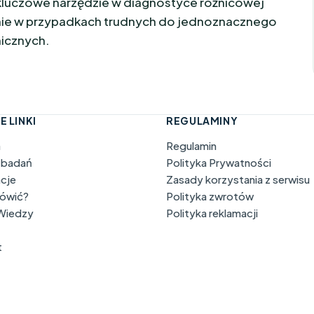
o kluczowe narzędzie w diagnostyce różnicowej
ie w przypadkach trudnych do jednoznacznego
nicznych.
E LINKI
REGULAMINY
a
Regulamin
 badań
Polityka Prywatności
acje
Zasady korzystania z serwisu
mówić?
Polityka zwrotów
 Wiedzy
Polityka reklamacji
t