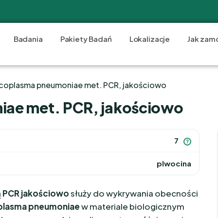
Badania
Pakiety Badań
Lokalizacje
Jak zam
coplasma pneumoniae met. PCR, jakościowo
ae met. PCR, jakościowo
7
?
plwocina
 PCR jakościowo
służy do wykrywania obecności
lasma pneumoniae
w materiale biologicznym