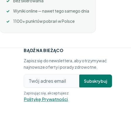
Bez skierowania
Wyniki online — nawet tego samego dnia
1100+ punktów pobrań w Polsce
BĄDŹ NA BIEŻĄCO
Zapisz się do newslettera, aby otrzymywać
najnowsze oferty i porady zdrowotne.
Subskrybuj
Zapisując się, akceptujesz
Politykę Prywatności
.