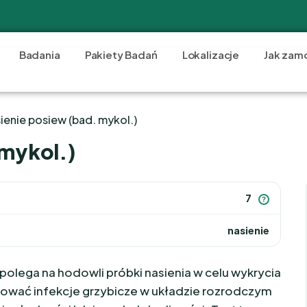
Badania
Pakiety Badań
Lokalizacje
Jak zam
sienie posiew (bad. mykol.)
 mykol.)
7
?
nasienie
olega na hodowli próbki nasienia w celu wykrycia
ować infekcje grzybicze w układzie rozrodczym