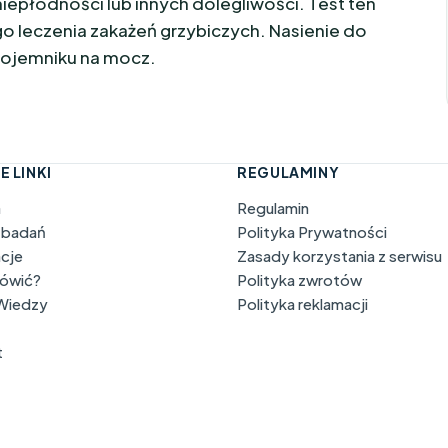
epłodności lub innych dolegliwości. Test ten
o leczenia zakażeń grzybiczych. Nasienie do
pojemniku na mocz.
E LINKI
REGULAMINY
a
Regulamin
 badań
Polityka Prywatności
acje
Zasady korzystania z serwisu
mówić?
Polityka zwrotów
 Wiedzy
Polityka reklamacji
t