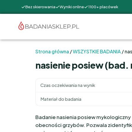
Bez skierowania
Wyniki online
1100+ placówek
Strona główna
/
WSZYSTKIE BADANIA
/ na
nasienie posiew (bad.
Czas oczekiwania na wynik
Materiał do badania
Badanie nasienia posiew mykologiczny p
obecności grzybów. Pozwala zidentyfik