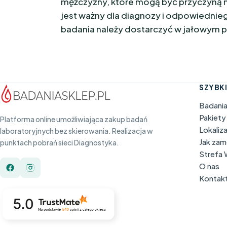
mężczyzny, które mogą być przyczyną ni
jest ważny dla diagnozy i odpowiednieg
badania należy dostarczyć w jałowym 
SZYBKI
Badani
Pakiety
Platforma online umożliwiająca zakup badań
Lokaliz
laboratoryjnych bez skierowania. Realizacja w
Jak za
punktach pobrań sieci Diagnostyka.
Strefa
O nas
Kontak