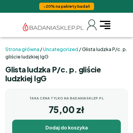
−20% na pakiety badań
Strona główna
/
Uncategorized
/ Glista ludzka P/c. p.
gliście ludzkiej IgG
Glista ludzka P/c. p. gliście
ludzkiej IgG
TAKA CENA TYLKO NA BADANIASKLEP.PL
75,00
zł
Dodaj do koszyka