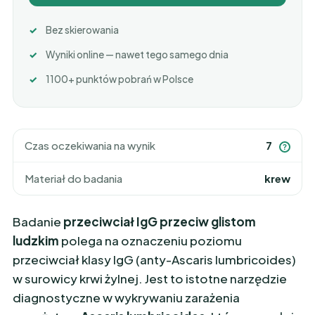
Bez skierowania
Wyniki online — nawet tego samego dnia
1100+ punktów pobrań w Polsce
Czas oczekiwania na wynik
7
?
Materiał do badania
krew
Badanie
przeciwciał IgG przeciw glistom
ludzkim
polega na oznaczeniu poziomu
przeciwciał klasy IgG (anty-Ascaris lumbricoides)
w surowicy krwi żylnej. Jest to istotne narzędzie
diagnostyczne w wykrywaniu zarażenia