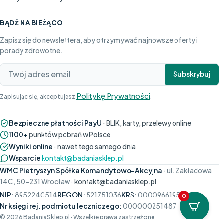
BĄDŹ NA BIEŻĄCO
Zapisz się do newslettera, aby otrzymywać najnowsze oferty i
porady zdrowotne.
Subskrybuj
Politykę Prywatności
Zapisując się, akceptujesz
.
Bezpieczne płatności PayU
· BLIK, karty, przelewy online
1100+
punktów pobrań w Polsce
Wyniki online
· nawet tego samego dnia
Wsparcie
kontakt@badaniasklep.pl
WMC Pietryszyn Spółka Komandytowo-Akcyjna
· ul. Zakładowa
14C, 50-231 Wrocław ·
kontakt@badaniasklep.pl
NIP:
8952240514
REGON:
521751036
KRS:
0000966195
0
Nr księgi rej. podmiotu leczniczego:
000000251487
© 2026 BadaniaSklep.pl · Wszelkie prawa zastrzeżone