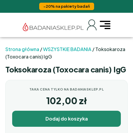
−20% na pakiety badań
Strona główna
/
WSZYSTKIE BADANIA
/ Toksokaroza
(Toxocara canis) IgG
Toksokaroza (Toxocara canis) IgG
TAKA CENA TYLKO NA BADANIASKLEP.PL
102,00
zł
Dodaj do koszyka