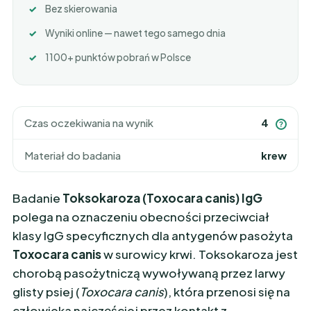
Bez skierowania
Wyniki online — nawet tego samego dnia
1100+ punktów pobrań w Polsce
Czas oczekiwania na wynik
4
?
Materiał do badania
krew
Badanie
Toksokaroza (Toxocara canis) IgG
polega na oznaczeniu obecności przeciwciał
klasy IgG specyficznych dla antygenów pasożyta
Toxocara canis
w surowicy krwi. Toksokaroza jest
chorobą pasożytniczą wywoływaną przez larwy
glisty psiej (
Toxocara canis
), która przenosi się na
człowieka najczęściej przez kontakt z