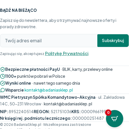
BĄDŹ NA BIEŻĄCO
Zapisz się do newslettera, aby otrzymywać najnowsze oferty i
porady zdrowotne.
Subskrybuj
Politykę Prywatności
Zapisując się, akceptujesz
.
Bezpieczne płatności PayU
· BLIK, karty, przelewy online
1100+
punktów pobrań w Polsce
Wyniki online
· nawet tego samego dnia
Wsparcie
kontakt@badaniasklep.pl
WMC Pietryszyn Spółka Komandytowo-Akcyjna
· ul. Zakładowa
14C, 50-231 Wrocław ·
kontakt@badaniasklep.pl
NIP:
8952240514
REGON:
521751036
KRS:
0000966195
0
Nr księgi rej. podmiotu leczniczego:
000000251487
© 2026 BadaniaSklep.pl · Wszelkie prawa zastrzeżone