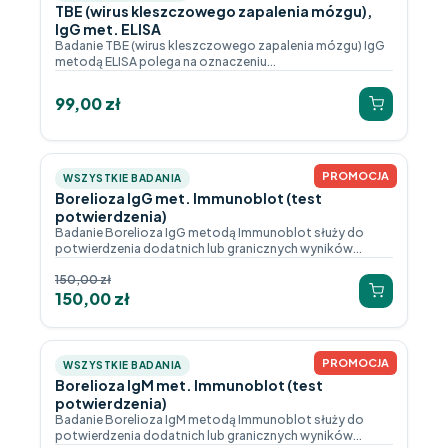
TBE (wirus kleszczowego zapalenia mózgu),
IgG met. ELISA
Badanie TBE (wirus kleszczowego zapalenia mózgu) IgG
metodą ELISA polega na oznaczeniu...
99,00
zł
PROMOCJA
WSZYSTKIE BADANIA
Borelioza IgG met. Immunoblot (test
potwierdzenia)
Badanie Borelioza IgG metodą Immunoblot służy do
potwierdzenia dodatnich lub granicznych wyników...
150,00
zł
150,00
zł
PROMOCJA
WSZYSTKIE BADANIA
Borelioza IgM met. Immunoblot (test
potwierdzenia)
Badanie Borelioza IgM metodą Immunoblot służy do
potwierdzenia dodatnich lub granicznych wyników...