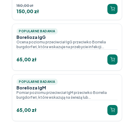
150,00
zł
150,00
zł
POPULARNE BADANIA
Borelioza IgG
Ocena poziomu przeciwciał IgG przeciwko Borrelia
burgdorferi, która wskazuje na przebycie infekcji...
65,00
zł
POPULARNE BADANIA
Borelioza IgM
Pomiar poziomu przeciwciał IgM przeciwko Borrelia
burgdorferi, które wskazują na świeżą lub...
65,00
zł