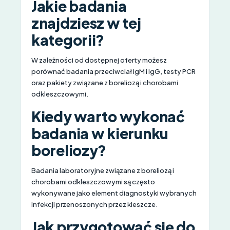
Jakie badania
znajdziesz w tej
kategorii?
W zależności od dostępnej oferty możesz
porównać badania przeciwciał IgM i IgG, testy PCR
oraz pakiety związane z boreliozą i chorobami
odkleszczowymi.
Kiedy warto wykonać
badania w kierunku
boreliozy?
Badania laboratoryjne związane z boreliozą i
chorobami odkleszczowymi są często
wykonywane jako element diagnostyki wybranych
infekcji przenoszonych przez kleszcze.
Jak przygotować się do