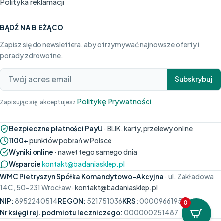
Polityka reklamacji
BĄDŹ NA BIEŻĄCO
Zapisz się do newslettera, aby otrzymywać najnowsze oferty i
porady zdrowotne.
Subskrybuj
Politykę Prywatności
Zapisując się, akceptujesz
.
Bezpieczne płatności PayU
· BLIK, karty, przelewy online
1100+
punktów pobrań w Polsce
Wyniki online
· nawet tego samego dnia
Wsparcie
kontakt@badaniasklep.pl
WMC Pietryszyn Spółka Komandytowo-Akcyjna
· ul. Zakładowa
14C, 50-231 Wrocław ·
kontakt@badaniasklep.pl
NIP:
8952240514
REGON:
521751036
KRS:
0000966195
0
Nr księgi rej. podmiotu leczniczego:
000000251487