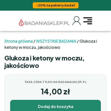
−20% na pakiety badań
Strona główna
/
WSZYSTKIE BADANIA
/ Glukoza i
ketony w moczu, jakościowo
Glukoza i ketony w moczu,
jakościowo
TAKA CENA TYLKO NA BADANIASKLEP.PL
14,00
zł
Dodaj do koszyka