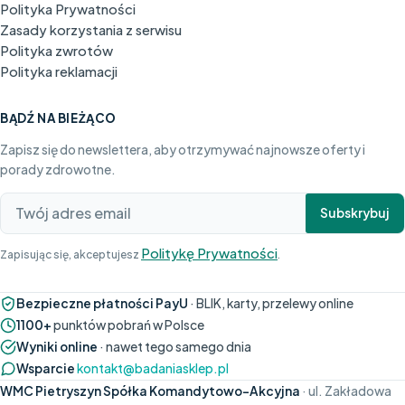
Polityka Prywatności
Zasady korzystania z serwisu
Polityka zwrotów
Polityka reklamacji
BĄDŹ NA BIEŻĄCO
Zapisz się do newslettera, aby otrzymywać najnowsze oferty i
porady zdrowotne.
Subskrybuj
Politykę Prywatności
Zapisując się, akceptujesz
.
Bezpieczne płatności PayU
· BLIK, karty, przelewy online
1100+
punktów pobrań w Polsce
Wyniki online
· nawet tego samego dnia
Wsparcie
kontakt@badaniasklep.pl
WMC Pietryszyn Spółka Komandytowo-Akcyjna
· ul. Zakładowa