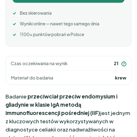
Bez skierowania
Wyniki online — nawet tego samego dnia
1100+ punktów pobrań w Polsce
Czas oczekiwania na wynik
21
?
Materiał do badania
krew
Badanie
przeciwciał przeciw endomysium i
gliadynie w klasie IgA metodą
immunofluorescencji pośredniej (IIF)
jest jednym
z kluczowych testów wykorzystywanych w
diagnostyce celiakii oraz nadwrażliwości na