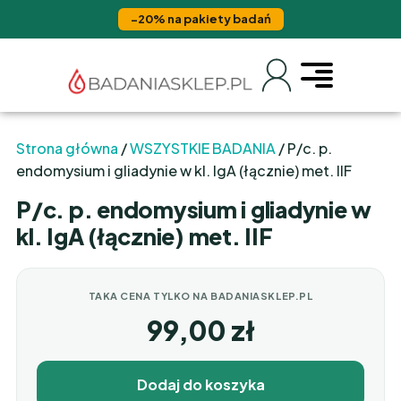
−20% na pakiety badań
Strona główna
/
WSZYSTKIE BADANIA
/ P/c. p.
endomysium i gliadynie w kl. IgA (łącznie) met. IIF
P/c. p. endomysium i gliadynie w
kl. IgA (łącznie) met. IIF
TAKA CENA TYLKO NA BADANIASKLEP.PL
99,00
zł
Dodaj do koszyka