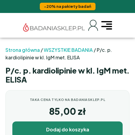
−20% na pakiety badań
Strona główna
/
WSZYSTKIE BADANIA
/ P/c. p.
kardiolipinie w kl. IgM met. ELISA
P/c. p. kardiolipinie w kl. IgM met.
ELISA
TAKA CENA TYLKO NA BADANIASKLEP.PL
85,00
zł
Dodaj do koszyka