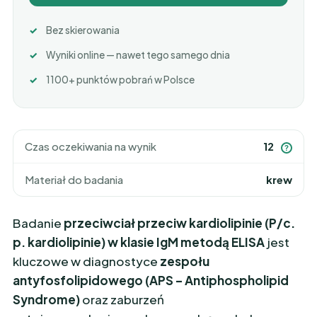
Bez skierowania
Wyniki online — nawet tego samego dnia
1100+ punktów pobrań w Polsce
Czas oczekiwania na wynik
12
?
Materiał do badania
krew
Badanie
przeciwciał przeciw kardiolipinie (P/c.
p. kardiolipinie) w klasie IgM metodą ELISA
jest
kluczowe w diagnostyce
zespołu
antyfosfolipidowego (APS – Antiphospholipid
Syndrome)
oraz zaburzeń