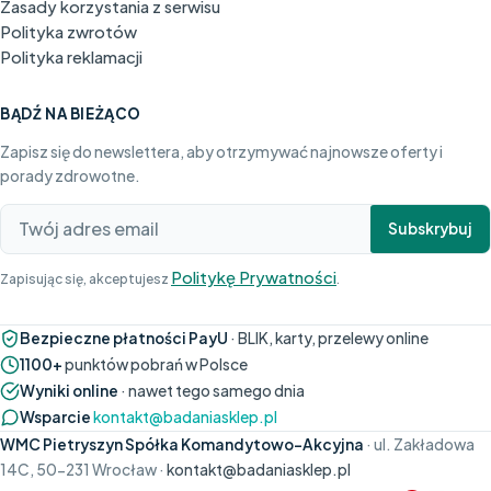
Zasady korzystania z serwisu
Polityka zwrotów
Polityka reklamacji
BĄDŹ NA BIEŻĄCO
Zapisz się do newslettera, aby otrzymywać najnowsze oferty i
porady zdrowotne.
Subskrybuj
Politykę Prywatności
Zapisując się, akceptujesz
.
Bezpieczne płatności PayU
· BLIK, karty, przelewy online
1100+
punktów pobrań w Polsce
Wyniki online
· nawet tego samego dnia
Wsparcie
kontakt@badaniasklep.pl
WMC Pietryszyn Spółka Komandytowo-Akcyjna
· ul. Zakładowa
14C, 50-231 Wrocław ·
kontakt@badaniasklep.pl