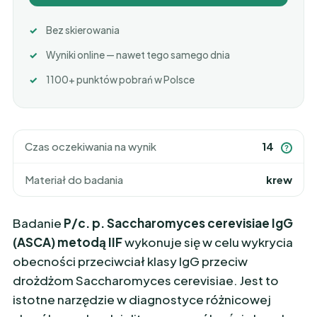
Bez skierowania
Wyniki online — nawet tego samego dnia
1100+ punktów pobrań w Polsce
Czas oczekiwania na wynik
14
?
Materiał do badania
krew
Badanie
P/c. p. Saccharomyces cerevisiae IgG
(ASCA) metodą IIF
wykonuje się w celu wykrycia
obecności przeciwciał klasy IgG przeciw
drożdżom Saccharomyces cerevisiae. Jest to
istotne narzędzie w diagnostyce różnicowej