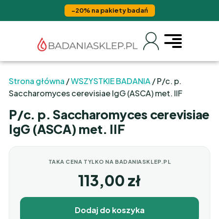
−20% na pakiety badań
Strona główna
/
WSZYSTKIE BADANIA
/ P/c. p.
Saccharomyces cerevisiae IgG (ASCA) met. IIF
P/c. p. Saccharomyces cerevisiae
IgG (ASCA) met. IIF
TAKA CENA TYLKO NA BADANIASKLEP.PL
113,00
zł
Dodaj do koszyka