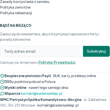
Zasady korzystania z serwisu
Polityka zwrotów
Polityka reklamacji
BĄDŹ NA BIEŻĄCO
Zapisz się do newslettera, aby otrzymywać najnowsze oferty i
porady zdrowotne.
Subskrybuj
Politykę Prywatności
Zapisując się, akceptujesz
.
Bezpieczne płatności PayU
· BLIK, karty, przelewy online
1100+
punktów pobrań w Polsce
Wyniki online
· nawet tego samego dnia
Wsparcie
kontakt@badaniasklep.pl
WMC Pietryszyn Spółka Komandytowo-Akcyjna
· ul. Zakładowa
14C, 50-231 Wrocław ·
kontakt@badaniasklep.pl