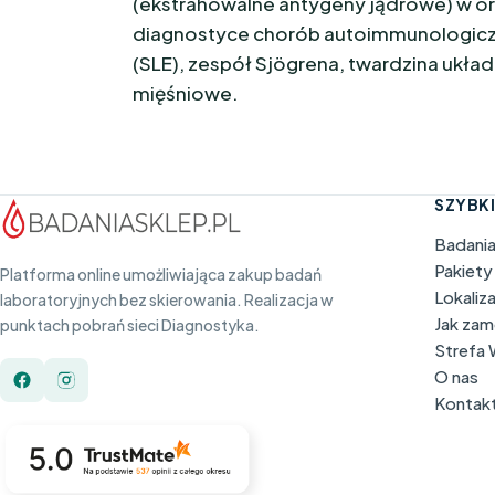
(ekstrahowalne antygeny jądrowe) w or
diagnostyce chorób autoimmunologiczn
(SLE), zespół Sjögrena, twardzina ukła
mięśniowe.
SZYBKI
Badani
Pakiety
Platforma online umożliwiająca zakup badań
Lokaliz
laboratoryjnych bez skierowania. Realizacja w
Jak za
punktach pobrań sieci Diagnostyka.
Strefa
O nas
Kontak