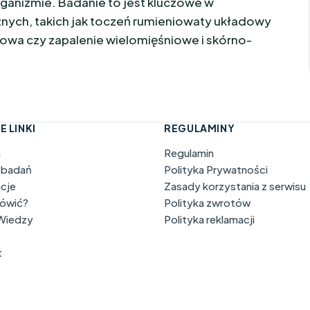
ganizmie. Badanie to jest kluczowe w
ych, takich jak toczeń rumieniowaty układowy
dowa czy zapalenie wielomięśniowe i skórno-
E LINKI
REGULAMINY
a
Regulamin
 badań
Polityka Prywatności
acje
Zasady korzystania z serwisu
mówić?
Polityka zwrotów
 Wiedzy
Polityka reklamacji
t