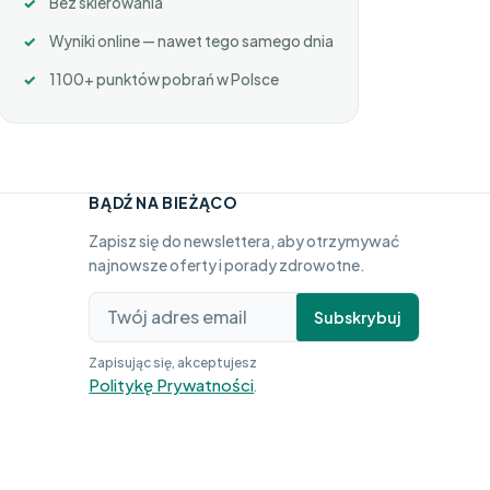
Bez skierowania
Wyniki online — nawet tego samego dnia
1100+ punktów pobrań w Polsce
BĄDŹ NA BIEŻĄCO
Zapisz się do newslettera, aby otrzymywać
najnowsze oferty i porady zdrowotne.
Subskrybuj
Zapisując się, akceptujesz
Politykę Prywatności
.