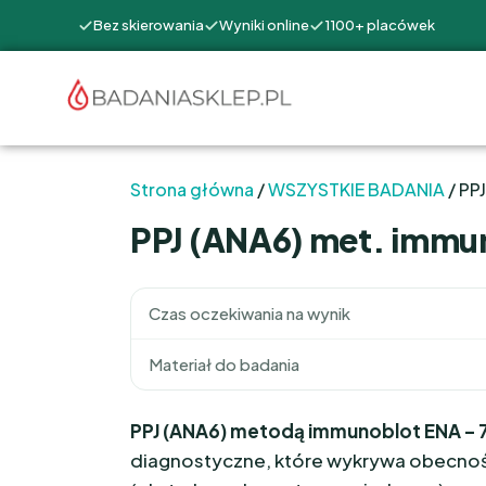
Bez skierowania
Wyniki online
1100+ placówek
Strona główna
/
WSZYSTKIE BADANIA
/ PP
PPJ (ANA6) met. immu
Czas oczekiwania na wynik
Materiał do badania
PPJ (ANA6) metodą immunoblot ENA – 
diagnostyczne, które wykrywa obecno