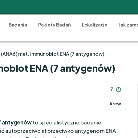
Badania
Pakiety Badań
Lokalizacje
Jak zam
J (ANA6) met. immunoblot ENA (7 antygenów)
noblot ENA (7 antygenów)
7
?
krew
7 antygenów
to specjalistyczne badanie
ść autoprzeciwciał przeciwko antygenom ENA