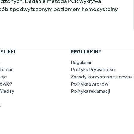
rodzonych. Badanie metodą PCR wykrywa
 u osób z podwyższonym poziomem homocysteiny
E LINKI
REGULAMINY
a
Regulamin
 badań
Polityka Prywatności
acje
Zasady korzystania z serwisu
mówić?
Polityka zwrotów
 Wiedzy
Polityka reklamacji
t