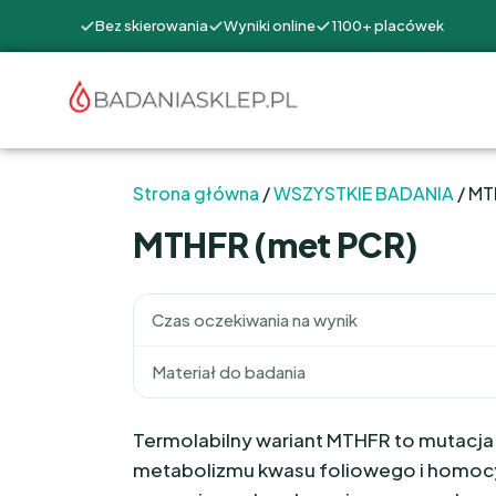
Bez skierowania
Wyniki online
1100+ placówek
Strona główna
/
WSZYSTKIE BADANIA
/ MT
MTHFR (met PCR)
Czas oczekiwania na wynik
Materiał do badania
Termolabilny wariant MTHFR to mutacja
metabolizmu kwasu foliowego i homocy