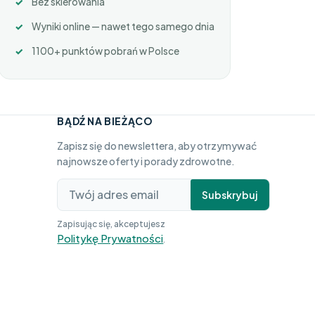
Bez skierowania
Wyniki online — nawet tego samego dnia
1100+ punktów pobrań w Polsce
BĄDŹ NA BIEŻĄCO
Zapisz się do newslettera, aby otrzymywać
najnowsze oferty i porady zdrowotne.
Subskrybuj
Zapisując się, akceptujesz
Politykę Prywatności
.