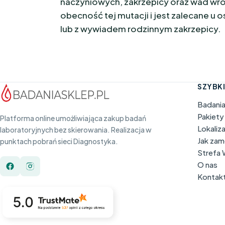
naczyniowych, zakrzepicy oraz wad w
obecność tej mutacji i jest zalecane
lub z wywiadem rodzinnym zakrzepicy.
SZYBKI
Badani
Pakiety
Platforma online umożliwiająca zakup badań
Lokaliz
laboratoryjnych bez skierowania. Realizacja w
Jak za
punktach pobrań sieci Diagnostyka.
Strefa
O nas
Kontak