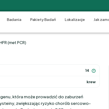
Badania
Pakiety Badań
Lokalizacje
Jak zam
HFR (met PCR)
14
?
krew
 genu, która może prowadzić do zaburzeń
steiny, zwiększając ryzyko chorób sercowo-