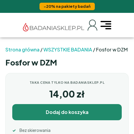
−20% na pakiety badań
Strona główna
/
WSZYSTKIE BADANIA
/ Fosfor w DZM
Fosfor w DZM
TAKA CENA TYLKO NA BADANIASKLEP.PL
14,00
zł
Dodaj do koszyka
Bez skierowania