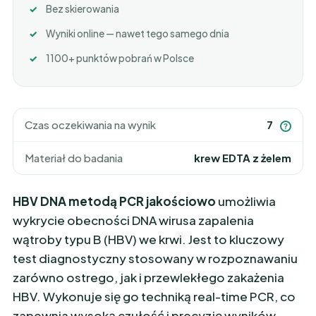
Bez skierowania
Wyniki online — nawet tego samego dnia
1100+ punktów pobrań w Polsce
Czas oczekiwania na wynik
7
?
Materiał do badania
krew EDTA z żelem
HBV DNA metodą PCR jakościowo
umożliwia
wykrycie obecności DNA wirusa zapalenia
wątroby typu B (HBV) we krwi. Jest to kluczowy
test diagnostyczny stosowany w rozpoznawaniu
zarówno ostrego, jak i przewlekłego zakażenia
HBV. Wykonuje się go techniką real-time PCR, co
zapewnia wysoką czułość i precyzję wyników.