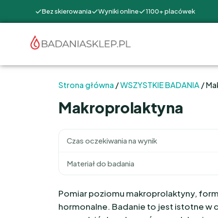
Bez skierowania
Wyniki online
1100+ placówek
Strona główna
/
WSZYSTKIE BADANIA
/ Ma
Makroprolaktyna
Czas oczekiwania na wynik
Materiał do badania
Pomiar poziomu makroprolaktyny, formy
hormonalne. Badanie to jest istotne w 