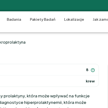
Badania
Pakiety Badań
Lokalizacje
Jak zam
kroprolaktyna
8
?
krew
 prolaktyny, która może wpływać na funkcje
diagnostyce hiperprolaktynemii, która może