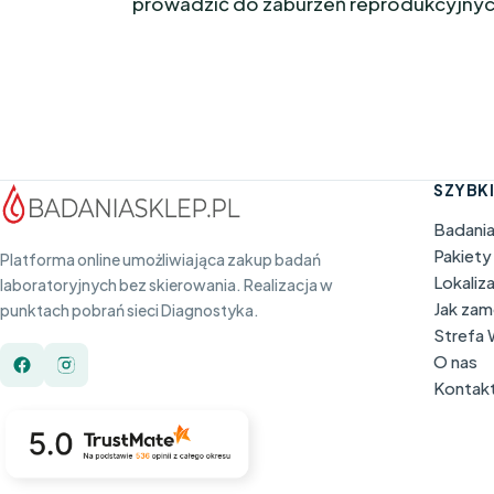
prowadzić do zaburzeń reprodukcyjnyc
SZYBKI
Badani
Pakiety
Platforma online umożliwiająca zakup badań
Lokaliz
laboratoryjnych bez skierowania. Realizacja w
Jak za
punktach pobrań sieci Diagnostyka.
Strefa
O nas
Kontak