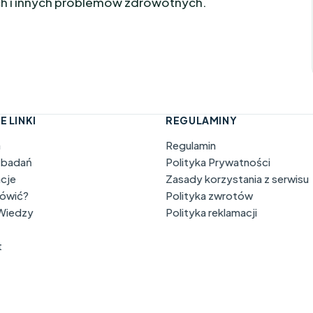
h i innych problemów zdrowotnych.
E LINKI
REGULAMINY
a
Regulamin
 badań
Polityka Prywatności
acje
Zasady korzystania z serwisu
mówić?
Polityka zwrotów
 Wiedzy
Polityka reklamacji
t