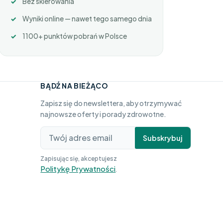
Bez skierowania
Wyniki online — nawet tego samego dnia
1100+ punktów pobrań w Polsce
BĄDŹ NA BIEŻĄCO
Zapisz się do newslettera, aby otrzymywać
najnowsze oferty i porady zdrowotne.
Subskrybuj
Zapisując się, akceptujesz
Politykę Prywatności
.