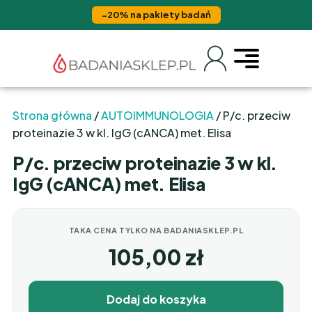
−20% na pakiety badań
Strona główna
/
AUTOIMMUNOLOGIA
/ P/c. przeciw
proteinazie 3 w kl. IgG (cANCA) met. Elisa
P/c. przeciw proteinazie 3 w kl.
IgG (cANCA) met. Elisa
TAKA CENA TYLKO NA BADANIASKLEP.PL
105,00
zł
Dodaj do koszyka