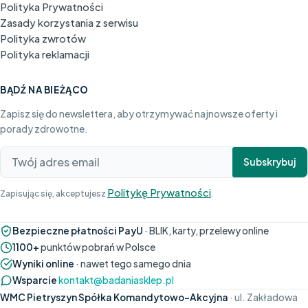
Polityka Prywatności
Zasady korzystania z serwisu
Polityka zwrotów
Polityka reklamacji
BĄDŹ NA BIEŻĄCO
Zapisz się do newslettera, aby otrzymywać najnowsze oferty i
porady zdrowotne.
Subskrybuj
Politykę Prywatności
Zapisując się, akceptujesz
.
Bezpieczne płatności PayU
· BLIK, karty, przelewy online
1100+
punktów pobrań w Polsce
Wyniki online
· nawet tego samego dnia
Wsparcie
kontakt@badaniasklep.pl
WMC Pietryszyn Spółka Komandytowo-Akcyjna
· ul. Zakładowa