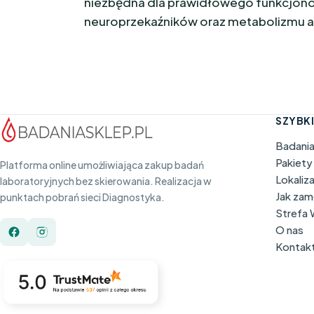
niezbędna dla prawidłowego funkcjon
neuroprzekaźników oraz metabolizmu
SZYBKI
Badani
Pakiety
Platforma online umożliwiająca zakup badań
Lokaliz
laboratoryjnych bez skierowania. Realizacja w
Jak za
punktach pobrań sieci Diagnostyka.
Strefa
O nas
Kontak