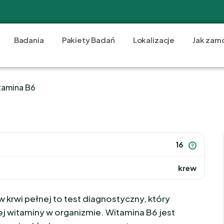
Badania
Pakiety Badań
Lokalizacje
Jak zam
tamina B6
16
?
krew
 krwi pełnej to test diagnostyczny, który
j witaminy w organizmie. Witamina B6 jest