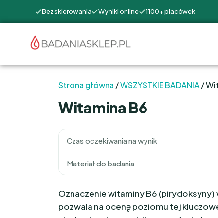
Bez skierowania
Wyniki online
1100+ placówek
Strona główna
/
WSZYSTKIE BADANIA
/ Wi
Witamina B6
Czas oczekiwania na wynik
Materiał do badania
Oznaczenie witaminy B6 (pirydoksyny) w
pozwala na ocenę poziomu tej kluczowe