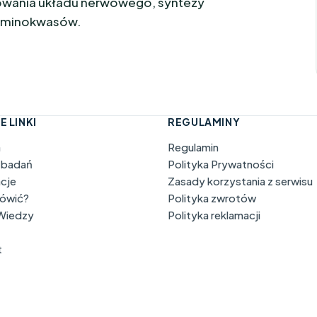
owania układu nerwowego, syntezy
 aminokwasów.
E LINKI
REGULAMINY
a
Regulamin
 badań
Polityka Prywatności
acje
Zasady korzystania z serwisu
mówić?
Polityka zwrotów
 Wiedzy
Polityka reklamacji
t