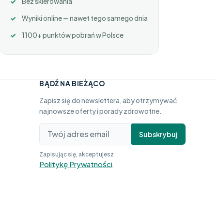
Bez skierowania
Wyniki online — nawet tego samego dnia
1100+ punktów pobrań w Polsce
BĄDŹ NA BIEŻĄCO
Zapisz się do newslettera, aby otrzymywać
najnowsze oferty i porady zdrowotne.
Subskrybuj
Zapisując się, akceptujesz
Politykę Prywatności
.