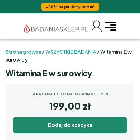
−20% na pakiety badań
Strona główna
/
WSZYSTKIE BADANIA
/ Witamina E w
surowicy
Witamina E w surowicy
TAKA CENA TYLKO NA BADANIASKLEP.PL
199,00
zł
Dodaj do koszyka