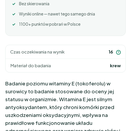
Bez skierowania
Wyniki online — nawet tego samego dnia
1100+ punktów pobrań w Polsce
Czas oczekiwania na wynik
16
?
Materiał do badania
krew
Badanie poziomu witaminy E (tokoferolu) w
surowicy to badanie stosowane do oceny jej
statusu w organizmie. Witamina E jest silnym
antyoksydantem, który chroni komórki przed
uszkodzeniami oksydacyjnymi, wpływa na
prawidłowe funkcjonowanie układu
odpornościowego oraz wspiera zdrowie skóry i