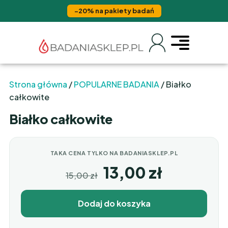
−20% na pakiety badań
Strona główna
/
POPULARNE BADANIA
/ Białko
całkowite
Białko całkowite
TAKA CENA TYLKO NA BADANIASKLEP.PL
13,00
zł
15,00
zł
Dodaj do koszyka