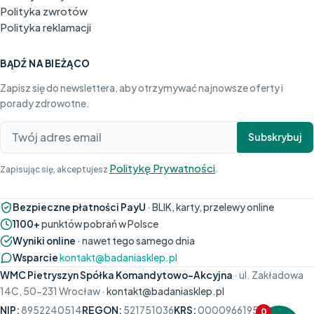
Polityka zwrotów
Polityka reklamacji
BĄDŹ NA BIEŻĄCO
Zapisz się do newslettera, aby otrzymywać najnowsze oferty i
porady zdrowotne.
Subskrybuj
Politykę Prywatności
Zapisując się, akceptujesz
.
Bezpieczne płatności PayU
· BLIK, karty, przelewy online
1100+
punktów pobrań w Polsce
Wyniki online
· nawet tego samego dnia
Wsparcie
kontakt@badaniasklep.pl
WMC Pietryszyn Spółka Komandytowo-Akcyjna
· ul. Zakładowa
14C, 50-231 Wrocław ·
kontakt@badaniasklep.pl
NIP:
8952240514
REGON:
521751036
KRS:
0000966195
0