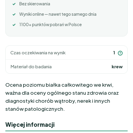
Bez skierowania
Wyniki online — nawet tego samego dnia
1100+ punktów pobrań w Polsce
Czas oczekiwania na wynik
1
?
Materiał do badania
krew
Ocena poziomu białka całkowitego we krwi,
ważna dla oceny ogólnego stanu zdrowia oraz
diagnostyki chorób wątroby, nerek i innych
stanów patologicznych.
Więcej informacji