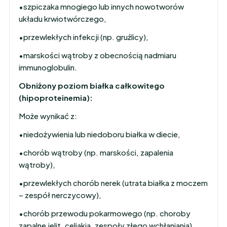
•szpiczaka mnogiego lub innych nowotworów
układu krwiotwórczego,
•przewlekłych infekcji (np. gruźlicy),
•marskości wątroby z obecnością nadmiaru
immunoglobulin.
Obniżony poziom białka całkowitego
(hipoproteinemia):
Może wynikać z:
•niedożywienia lub niedoboru białka w diecie,
•chorób wątroby (np. marskości, zapalenia
wątroby),
•przewlekłych chorób nerek (utrata białka z moczem
– zespół nerczycowy),
•chorób przewodu pokarmowego (np. choroby
zapalne jelit, celiakia, zespoły złego wchłaniania),