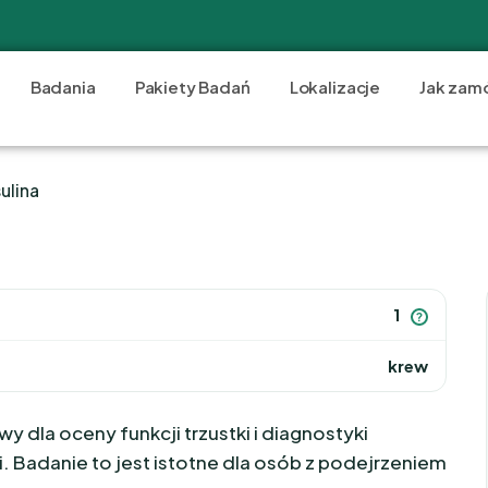
Badania
Pakiety Badań
Lokalizacje
Jak zam
sulina
1
?
krew
y dla oceny funkcji trzustki i diagnostyki
. Badanie to jest istotne dla osób z podejrzeniem