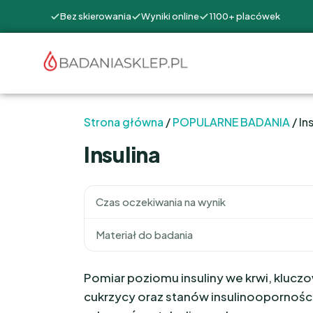
Bez skierowania
Wyniki online
1100+ placówek
Strona główna
/
POPULARNE BADANIA
/ In
Insulina
Czas oczekiwania na wynik
Materiał do badania
Pomiar poziomu insuliny we krwi, kluczow
cukrzycy oraz stanów insulinooporności