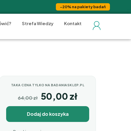
−20% na pakiety badań
ówić?
Strefa Wiedzy
Kontakt
TAKA CENA TYLKO NA BADANIASKLEP.PL
50,00
zł
64,00
zł
Dodaj do koszyka