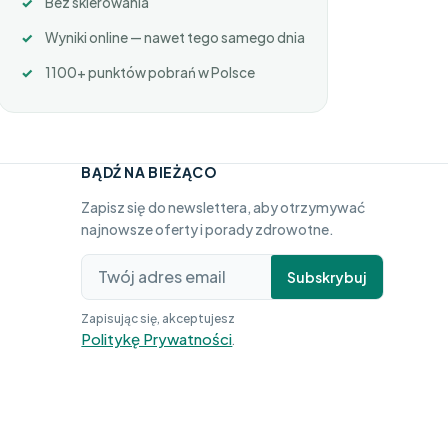
Bez skierowania
Wyniki online — nawet tego samego dnia
1100+ punktów pobrań w Polsce
BĄDŹ NA BIEŻĄCO
Zapisz się do newslettera, aby otrzymywać
najnowsze oferty i porady zdrowotne.
Subskrybuj
Zapisując się, akceptujesz
Politykę Prywatności
.