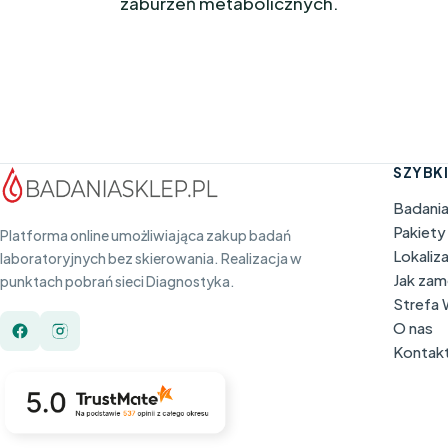
zaburzeń metabolicznych.
SZYBKI
Badani
Pakiety
Platforma online umożliwiająca zakup badań
Lokaliz
laboratoryjnych bez skierowania. Realizacja w
Jak za
punktach pobrań sieci Diagnostyka.
Strefa
O nas
Kontak