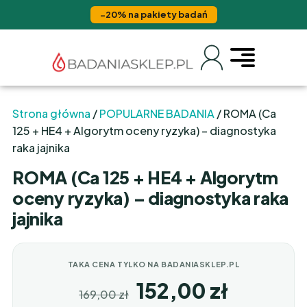
−20% na pakiety badań
Strona główna
/
POPULARNE BADANIA
/ ROMA (Ca
125 + HE4 + Algorytm oceny ryzyka) – diagnostyka
raka jajnika
ROMA (Ca 125 + HE4 + Algorytm
oceny ryzyka) – diagnostyka raka
jajnika
TAKA CENA TYLKO NA BADANIASKLEP.PL
152,00
zł
169,00
zł