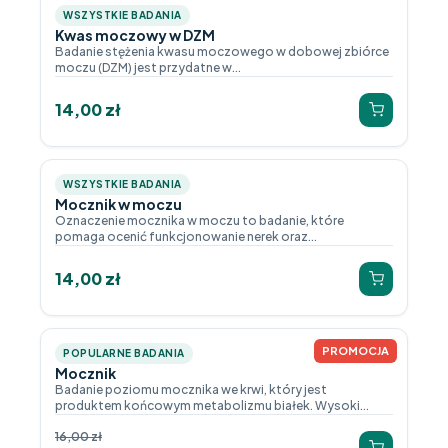
WSZYSTKIE BADANIA
Kwas moczowy w DZM
Badanie stężenia kwasu moczowego w dobowej zbiórce
moczu (DZM) jest przydatne w...
14,00
zł
WSZYSTKIE BADANIA
Mocznik w moczu
Oznaczenie mocznika w moczu to badanie, które
pomaga ocenić funkcjonowanie nerek oraz...
14,00
zł
PROMOCJA
POPULARNE BADANIA
Mocznik
Badanie poziomu mocznika we krwi, który jest
produktem końcowym metabolizmu białek. Wysoki...
16,00
zł