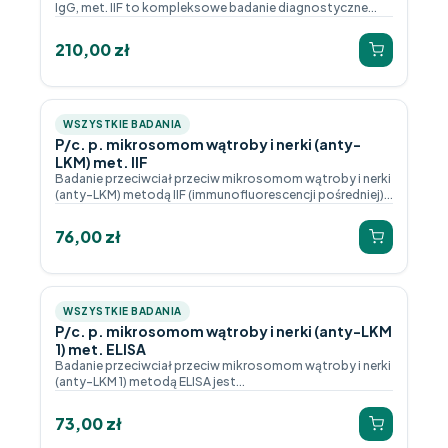
IgG, met. IIF to kompleksowe badanie diagnostyczne...
210,00
zł
WSZYSTKIE BADANIA
P/c. p. mikrosomom wątroby i nerki (anty-
LKM) met. IIF
Badanie przeciwciał przeciw mikrosomom wątroby i nerki
(anty-LKM) metodą IIF (immunofluorescencji pośredniej)...
76,00
zł
WSZYSTKIE BADANIA
P/c. p. mikrosomom wątroby i nerki (anty-LKM
1) met. ELISA
Badanie przeciwciał przeciw mikrosomom wątroby i nerki
(anty-LKM 1) metodą ELISA jest...
73,00
zł