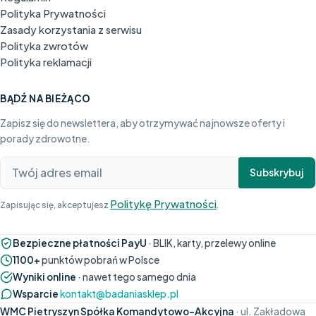
Polityka Prywatności
Zasady korzystania z serwisu
Polityka zwrotów
Polityka reklamacji
BĄDŹ NA BIEŻĄCO
Zapisz się do newslettera, aby otrzymywać najnowsze oferty i
porady zdrowotne.
Subskrybuj
Politykę Prywatności
Zapisując się, akceptujesz
.
Bezpieczne płatności PayU
· BLIK, karty, przelewy online
1100+
punktów pobrań w Polsce
Wyniki online
· nawet tego samego dnia
Wsparcie
kontakt@badaniasklep.pl
WMC Pietryszyn Spółka Komandytowo-Akcyjna
· ul. Zakładowa