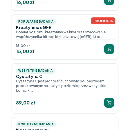
16,00
zł
PROMOCJA
POPULARNE BADANIA
Kreatynina eGFR
Pomiar poziomu kreatyniny we krwi oraz szacowanie
współczynnika filtracji kłębuszkowej (eGFR), które...
15,00
zł
15,00
zł
WSZYSTKIE BADANIA
Cystatyna C
Cystatyna C jest jednołańcuchowym polipeptydem
produkowanym na stałym poziomie przez wszystkie
komórki...
89,00
zł
POPULARNE BADANIA