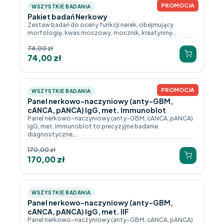
PROMOCJA
WSZYSTKIE BADANIA
Pakiet badań Nerkowy
Zestaw badań do oceny funkcji nerek, obejmujący
morfologię, kwas moczowy, mocznik, kreatyninę...
74,00
zł
74,00
zł
PROMOCJA
WSZYSTKIE BADANIA
Panel nerkowo-naczyniowy (anty-GBM,
cANCA, pANCA) IgG, met. Immunoblot
Panel nerkowo-naczyniowy (anty-GBM, cANCA, pANCA)
IgG, met. Immunoblot to precyzyjne badanie
diagnostyczne,...
170,00
zł
170,00
zł
WSZYSTKIE BADANIA
Panel nerkowo-naczyniowy (anty-GBM,
cANCA, pANCA) IgG, met. IIF
Panel nerkowo-naczyniowy (anty-GBM, cANCA, pANCA)