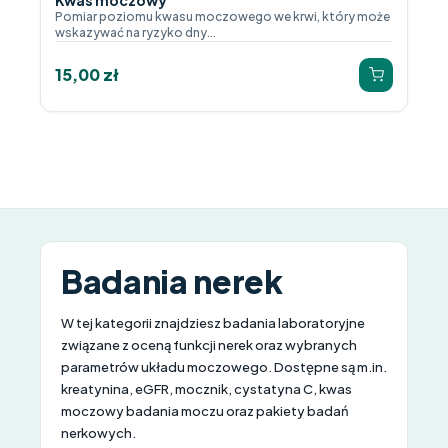
Kwas moczowy
Pomiar poziomu kwasu moczowego we krwi, który może
wskazywać na ryzyko dny...
15,00
zł
Badania nerek
W tej kategorii znajdziesz badania laboratoryjne
związane z oceną funkcji nerek oraz wybranych
parametrów układu moczowego. Dostępne są m.in.
kreatynina, eGFR, mocznik, cystatyna C, kwas
moczowy badania moczu oraz pakiety badań
nerkowych.