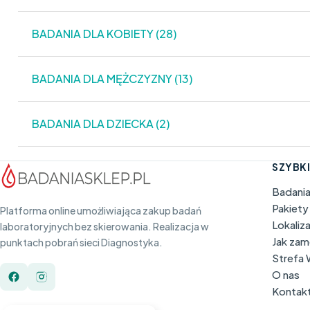
BADANIA DLA KOBIETY (28)
BADANIA DLA MĘŻCZYZNY (13)
BADANIA DLA DZIECKA (2)
SZYBKI
Badani
Pakiety
Platforma online umożliwiająca zakup badań
Lokaliz
laboratoryjnych bez skierowania. Realizacja w
Jak za
punktach pobrań sieci Diagnostyka.
Strefa
O nas
Kontak