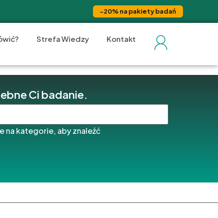
−20% na pakiety badań
ówić?
Strefa Wiedzy
Kontakt
zebne Ci badanie.
 na kategorie, aby znaleźć